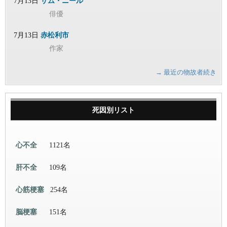
7月13日
サム・ニール
俳優
7月13日
赤松利市
作家
→ 最近の物故者続き
死因別リスト
心不全
1121名
肝不全
109名
心筋梗塞
254名
脳梗塞
151名