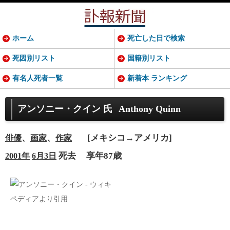
ホーム
死亡した日で検索
死因別リスト
国籍別リスト
有名人死者一覧
新着本 ランキング
アンソニー・クイン 氏
Anthony Quinn
、
、
[メキシコ→アメリカ]
俳優
画家
作家
死去
享年87歳
2001年
6月3日