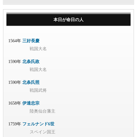
本日が命日の人
1564年
三好長慶
戦国大名
1590年
北条氏政
戦国大名
1590年
北条氏照
戦国武将
1658年
伊達忠宗
陸奥仙台藩主
1759年
フェルナンド6世
スペイン国王