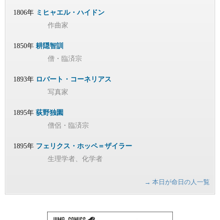
1806年
ミヒャエル・ハイドン
作曲家
1850年
耕隠智訓
僧・臨済宗
1893年
ロバート・コーネリアス
写真家
1895年
荻野独園
僧侶・臨済宗
1895年
フェリクス・ホッペ＝ザイラー
生理学者、化学者
→ 本日が命日の人一覧