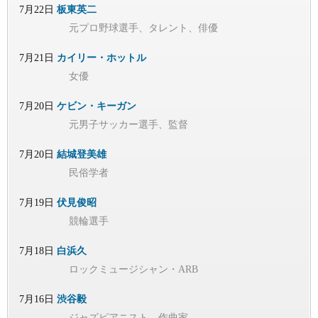
7月22日
板東英二
元プロ野球選手、タレント、俳優
7月21日
カイリー・ホットル
女優
7月20日
ケビン・キーガン
元男子サッカー選手、監督
7月20日
結城登美雄
民俗学者
7月19日
伏見俊昭
競輪選手
7月18日
白浜久
ロックミュージシャン・ARB
7月16日
渋谷毅
ジャズピアニスト、作曲家