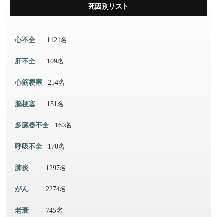
死因別リスト
心不全
1121名
肝不全
109名
心筋梗塞
254名
脳梗塞
151名
多臓器不全
160名
呼吸不全
170名
肺炎
1297名
がん
2274名
老衰
745名