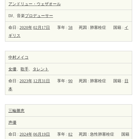
アンドリュー・ウェザオール
DJ、音楽
プロデューサー
命日 :
2020年
02月17日
享年 :
58
死因 : 肺塞栓症
国籍 :
イ
ギリス
中村メイコ
女優
、
歌手
、
タレント
命日 :
2023年
12月31日
享年 :
90
死因 : 肺塞栓症
国籍 :
日
本
三輪勝恵
声優
命日 :
2024年
06月19日
享年 :
82
死因 : 急性肺塞栓症
国籍