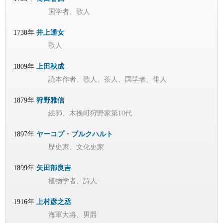
国学者、歌人
1738年
井上通女
歌人
1809年
上田秋成
読本作者、歌人、茶人、国学者、俳人
1879年
狩野雅信
絵師、木挽町狩野家第10代
1897年
ヤーコプ・ブルクハルト
歴史家、文化史家
1899年
矢田部良吉
植物学者、詩人
1916年
上村彦之丞
海軍大将、男爵