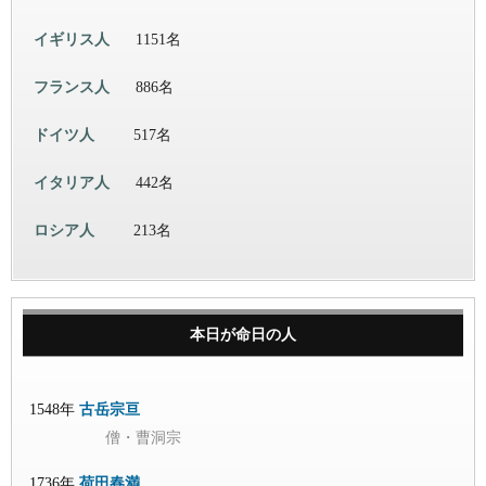
イギリス人
1151名
フランス人
886名
ドイツ人
517名
イタリア人
442名
ロシア人
213名
本日が命日の人
1548年
古岳宗亘
僧・曹洞宗
1736年
荷田春満