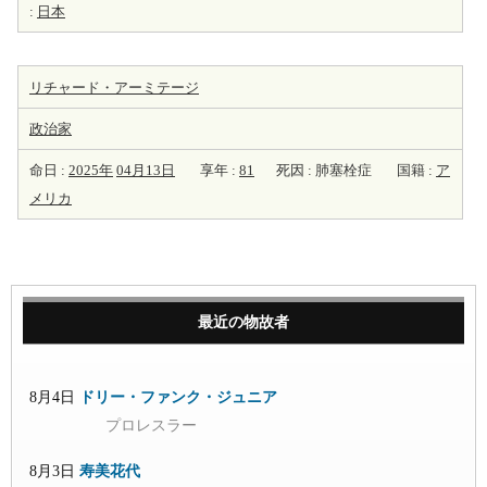
:
日本
リチャード・アーミテージ
政治家
命日 :
2025年
04月13日
享年 :
81
死因 : 肺塞栓症
国籍 :
ア
メリカ
最近の物故者
8月4日
ドリー・ファンク・ジュニア
プロレスラー
8月3日
寿美花代