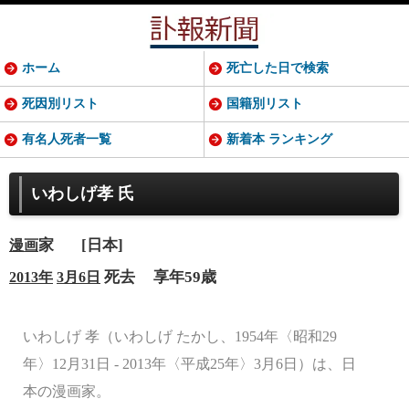
ホーム
死亡した日で検索
死因別リスト
国籍別リスト
有名人死者一覧
新着本 ランキング
いわしげ孝 氏
家
[日本]
漫画
死去
享年59歳
2013年
3月6日
いわしげ 孝（いわしげ たかし、1954年〈昭和29
年〉12月31日 - 2013年〈平成25年〉3月6日）は、日
本の漫画家。