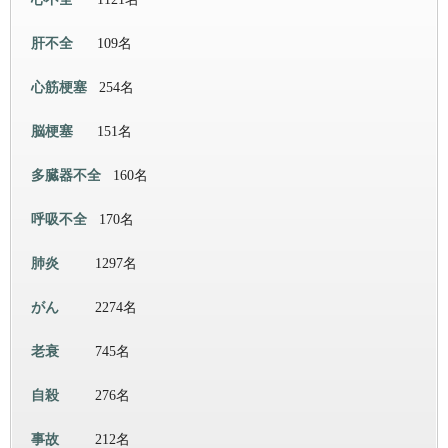
肝不全
109名
心筋梗塞
254名
脳梗塞
151名
多臓器不全
160名
呼吸不全
170名
肺炎
1297名
がん
2274名
老衰
745名
自殺
276名
事故
212名