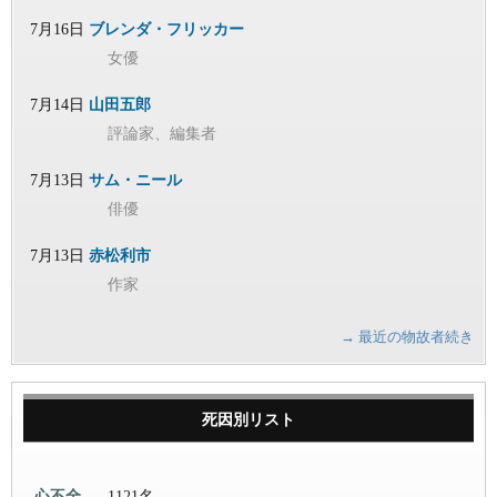
7月16日
ブレンダ・フリッカー
女優
7月14日
山田五郎
評論家、編集者
7月13日
サム・ニール
俳優
7月13日
赤松利市
作家
→ 最近の物故者続き
死因別リスト
心不全
1121名