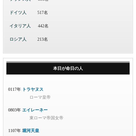
ドイツ人
517名
イタリア人
442名
ロシア人
213名
本日が命日の人
0117年
トラヤヌス
ローマ皇帝
0803年
エイレーネー
東ローマ帝国女帝
1107年
堀河天皇