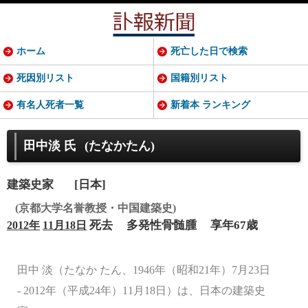
ホーム
死亡した日で検索
死因別リスト
国籍別リスト
有名人死者一覧
新着本 ランキング
田中淡 氏
(たなかたん)
建築史家
[日本]
(京都大学名誉教授・中国建築史)
死去
多発性骨髄腫
享年67歳
2012年
11月18日
田中 淡（たなか たん、1946年（昭和21年）7月23日
- 2012年（平成24年）11月18日）は、日本の建築史