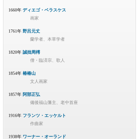
1660年
ディエゴ・ベラスケス
画家
1761年
野呂元丈
蘭学者、本草学者
1820年
誠拙周樗
僧・臨済宗、歌人
1854年
椿椿山
文人画家
1857年
阿部正弘
備後福山藩主、老中首座
1916年
フランツ・エッケルト
作曲家
1938年
ワーナー・オーランド