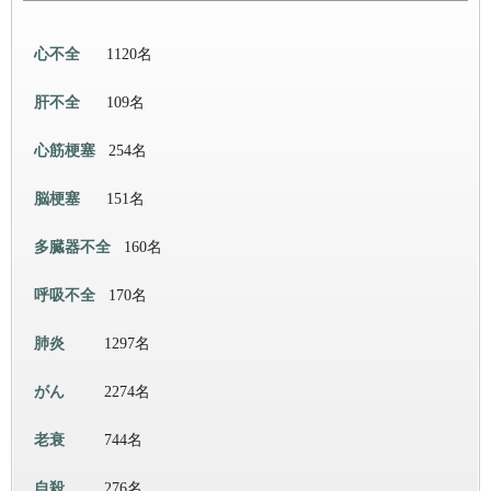
心不全
1120名
肝不全
109名
心筋梗塞
254名
脳梗塞
151名
多臓器不全
160名
呼吸不全
170名
肺炎
1297名
がん
2274名
老衰
744名
自殺
276名