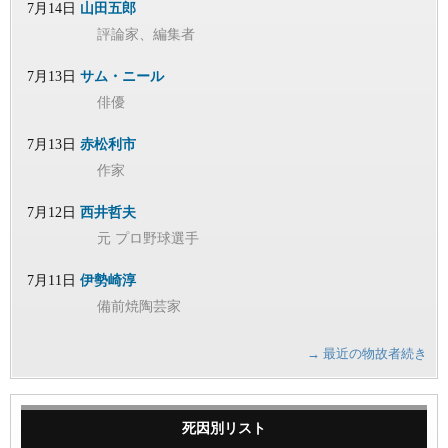
7月14日
山田五郎
評論家、編集者
7月13日
サム・ニール
俳優
7月13日
赤松利市
作家
7月12日
西井哲夫
元 プロ野球選手
7月11日
伊勢崎淳
備前焼陶芸家
→ 最近の物故者続き
死因別リスト