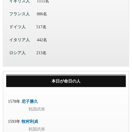
イギリス人
1151名
フランス人
886名
ドイツ人
517名
イタリア人
442名
ロシア人
213名
本日が命日の人
1578年
尼子勝久
戦国武将
1593年
牧村利貞
戦国武将