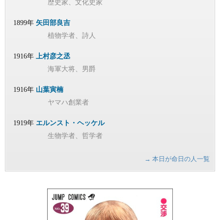
歴史家、文化史家
1899年
矢田部良吉
植物学者、詩人
1916年
上村彦之丞
海軍大将、男爵
1916年
山葉寅楠
ヤマハ創業者
1919年
エルンスト・ヘッケル
生物学者、哲学者
→ 本日が命日の人一覧