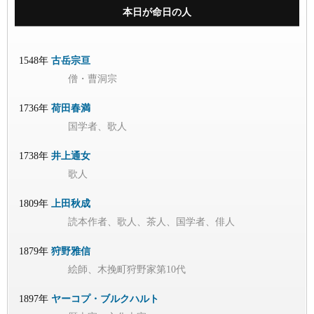
本日が命日の人
1548年
古岳宗亘
僧・曹洞宗
1736年
荷田春満
国学者、歌人
1738年
井上通女
歌人
1809年
上田秋成
読本作者、歌人、茶人、国学者、俳人
1879年
狩野雅信
絵師、木挽町狩野家第10代
1897年
ヤーコプ・ブルクハルト