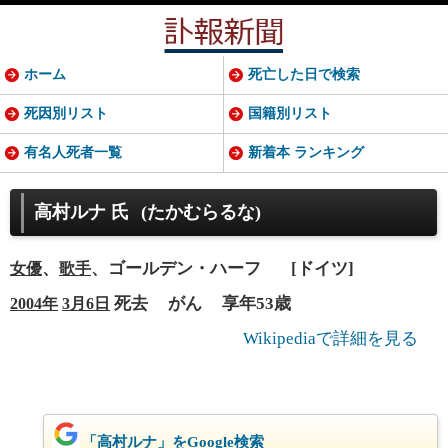
ホーム
死亡した日で検索
死因別リスト
国籍別リスト
有名人死者一覧
新着本 ランキング
高村ルナ 氏
(たかむらるな)
、
、ゴールデン・ハーフ
[ドイツ]
女優
歌手
死去
がん
享年53歳
2004年
3月6日
Wikipediaで詳細を見る
「高村ルナ」をGoogle検索