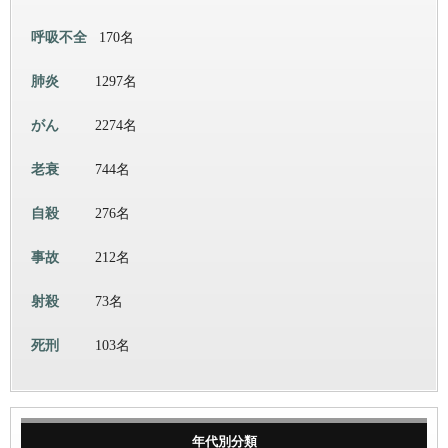
呼吸不全
170名
肺炎
1297名
がん
2274名
老衰
744名
自殺
276名
事故
212名
射殺
73名
死刑
103名
年代別分類