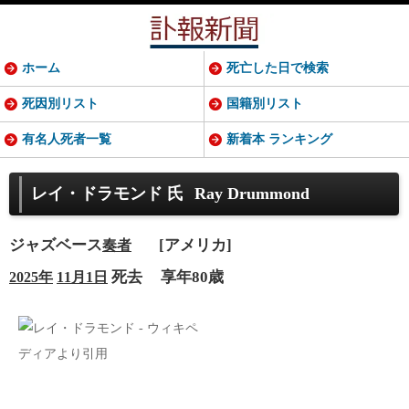
ホーム
死亡した日で検索
死因別リスト
国籍別リスト
有名人死者一覧
新着本 ランキング
レイ・ドラモンド 氏
Ray Drummond
ジャズベース
[アメリカ]
奏者
死去
享年80歳
2025年
11月1日