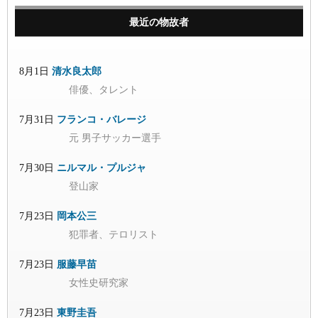
最近の物故者
8月1日
清水良太郎
俳優、タレント
7月31日
フランコ・バレージ
元 男子サッカー選手
7月30日
ニルマル・プルジャ
登山家
7月23日
岡本公三
犯罪者、テロリスト
7月23日
服藤早苗
女性史研究家
7月23日
東野圭吾