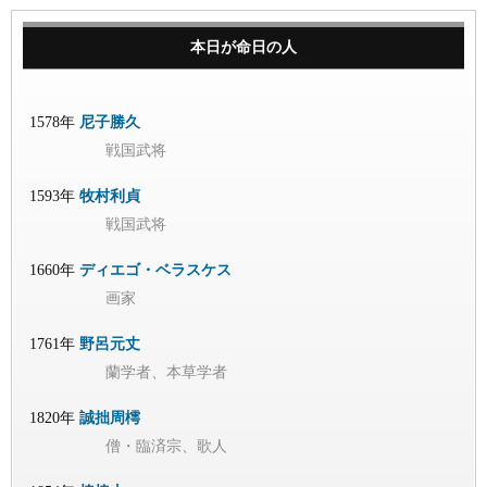
本日が命日の人
1578年
尼子勝久
戦国武将
1593年
牧村利貞
戦国武将
1660年
ディエゴ・ベラスケス
画家
1761年
野呂元丈
蘭学者、本草学者
1820年
誠拙周樗
僧・臨済宗、歌人