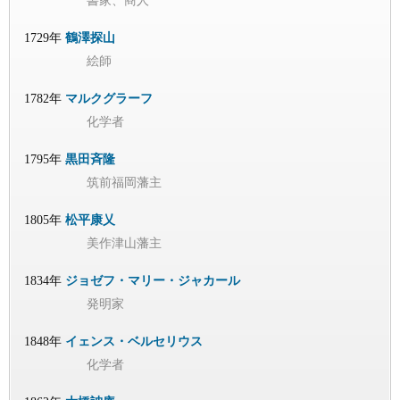
書家、商人
1729年
鶴澤探山
絵師
1782年
マルクグラーフ
化学者
1795年
黒田斉隆
筑前福岡藩主
1805年
松平康乂
美作津山藩主
1834年
ジョゼフ・マリー・ジャカール
発明家
1848年
イェンス・ベルセリウス
化学者