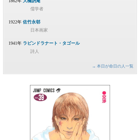
1862年
大橋訥庵
儒学者
1922年
佐竹永邨
日本画家
1941年
ラビンドラナート・タゴール
詩人
→ 本日が命日の人一覧