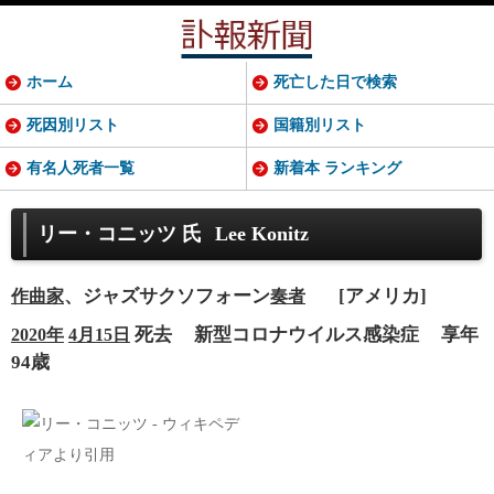
ホーム
死亡した日で検索
死因別リスト
国籍別リスト
有名人死者一覧
新着本 ランキング
リー・コニッツ 氏
Lee Konitz
、ジャズサクソフォーン
[アメリカ]
作曲家
奏者
死去
新型コロナウイルス感染症
享年
2020年
4月15日
94歳