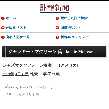
ホーム
死亡した日で検索
死因別リスト
国籍別リスト
有名人死者一覧
新着本 ランキング
ジャッキー・マクリーン 氏
Jackie McLean
ジャズサクソフォーン
[アメリカ]
奏者
死去
享年76歳
2006年
3月31日