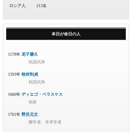
ロシア人
213名
本日が命日の人
1578年
尼子勝久
戦国武将
1593年
牧村利貞
戦国武将
1660年
ディエゴ・ベラスケス
画家
1761年
野呂元丈
蘭学者、本草学者