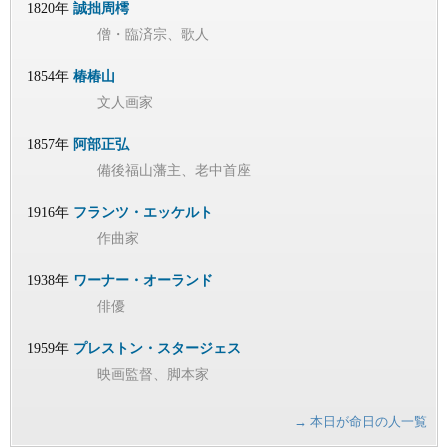
1820年
誠拙周樗
僧・臨済宗、歌人
1854年
椿椿山
文人画家
1857年
阿部正弘
備後福山藩主、老中首座
1916年
フランツ・エッケルト
作曲家
1938年
ワーナー・オーランド
俳優
1959年
プレストン・スタージェス
映画監督、脚本家
→ 本日が命日の人一覧