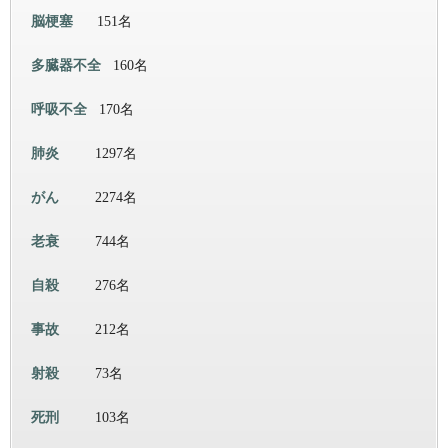
脳梗塞
151名
多臓器不全
160名
呼吸不全
170名
肺炎
1297名
がん
2274名
老衰
744名
自殺
276名
事故
212名
射殺
73名
死刑
103名