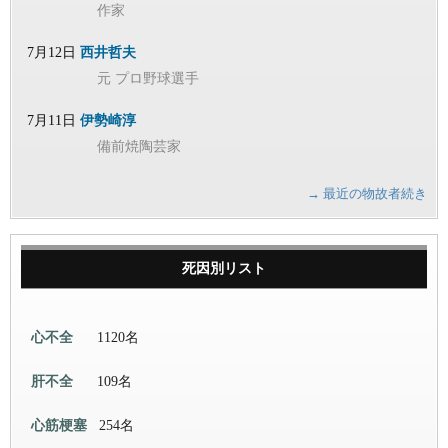
作家
7月12日
西井哲夫
元 プロ野球選手
7月11日
伊勢崎淳
備前焼陶芸家
→ 最近の物故者続き
死因別リスト
心不全
1120名
肝不全
109名
心筋梗塞
254名