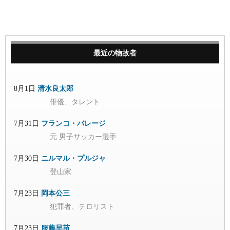
最近の物故者
8月1日
清水良太郎
俳優、タレント
7月31日
フランコ・バレージ
元 男子サッカー選手
7月30日
ニルマル・プルジャ
登山家
7月23日
岡本公三
犯罪者、テロリスト
7月23日
服藤早苗