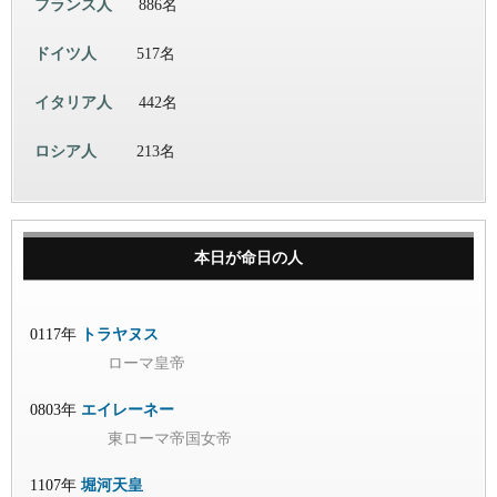
フランス人
886名
ドイツ人
517名
イタリア人
442名
ロシア人
213名
本日が命日の人
0117年
トラヤヌス
ローマ皇帝
0803年
エイレーネー
東ローマ帝国女帝
1107年
堀河天皇