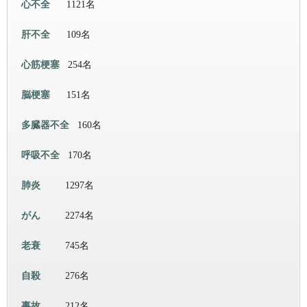
心不全
1121名
肝不全
109名
心筋梗塞
254名
脳梗塞
151名
多臓器不全
160名
呼吸不全
170名
肺炎
1297名
がん
2274名
老衰
745名
自殺
276名
事故
212名