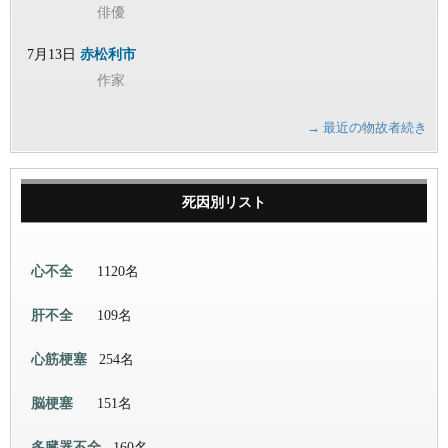
俳優
7月13日
赤松利市
作家
→ 最近の物故者続き
死因別リスト
心不全
1120名
肝不全
109名
心筋梗塞
254名
脳梗塞
151名
多臓器不全
160名