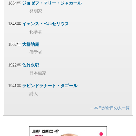
1834年
ジョゼフ・マリー・ジャカール
発明家
1848年
イェンス・ベルセリウス
化学者
1862年
大橋訥庵
儒学者
1922年
佐竹永邨
日本画家
1941年
ラビンドラナート・タゴール
詩人
→ 本日が命日の人一覧