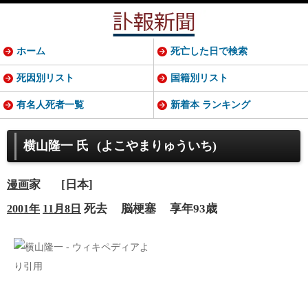
ホーム
死亡した日で検索
死因別リスト
国籍別リスト
有名人死者一覧
新着本 ランキング
横山隆一 氏
(よこやまりゅういち)
家
[日本]
漫画
死去
脳梗塞
享年93歳
2001年
11月8日