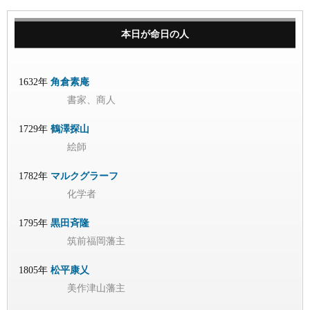
本日が命日の人
1632年
角倉素庵
書家、商人
1729年
鶴澤探山
絵師
1782年
マルクグラーフ
化学者
1795年
黒田斉隆
筑前福岡藩主
1805年
松平康乂
美作津山藩主