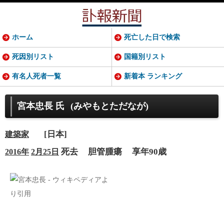
ホーム
死亡した日で検索
死因別リスト
国籍別リスト
有名人死者一覧
新着本 ランキング
宮本忠長 氏
(みやもとただなが)
[日本]
建築家
死去
胆管腫瘍
享年90歳
2016年
2月25日