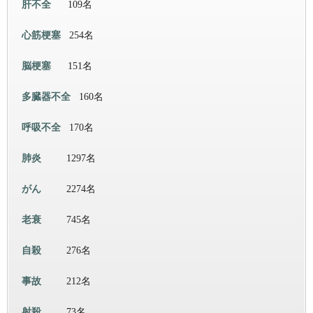
肝不全
109名
心筋梗塞
254名
脳梗塞
151名
多臓器不全
160名
呼吸不全
170名
肺炎
1297名
がん
2274名
老衰
745名
自殺
276名
事故
212名
射殺
73名