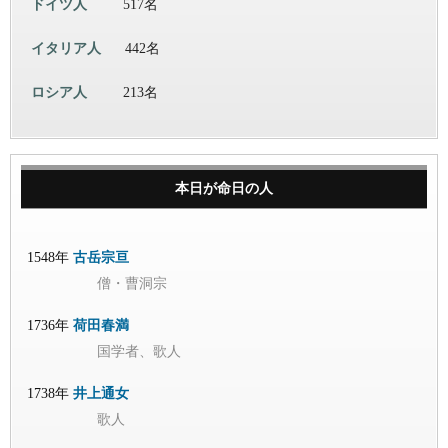
ドイツ人
517名
イタリア人
442名
ロシア人
213名
本日が命日の人
1548年
古岳宗亘
僧・曹洞宗
1736年
荷田春満
国学者、歌人
1738年
井上通女
歌人