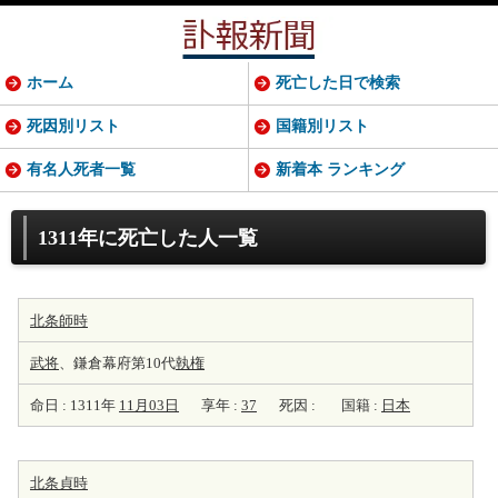
ホーム
死亡した日で検索
死因別リスト
国籍別リスト
有名人死者一覧
新着本 ランキング
1311年に死亡した人一覧
北条師時
武将
、鎌倉幕府第10代
執権
命日 : 1311年
11月03日
享年 :
37
死因 :
国籍 :
日本
北条貞時