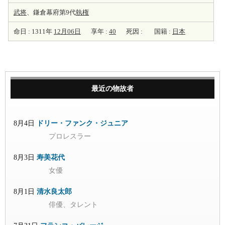
武将
、鎌倉幕府第9代
執権
命日 : 1311年
12月06日
享年 :
40
死因 :
国籍 :
日本
最近の物故者
8月4日
ドリー・ファンク・ジュニア
プロレスラー
8月3日
寿美花代
女優
8月1日
清水良太郎
俳優、タレント