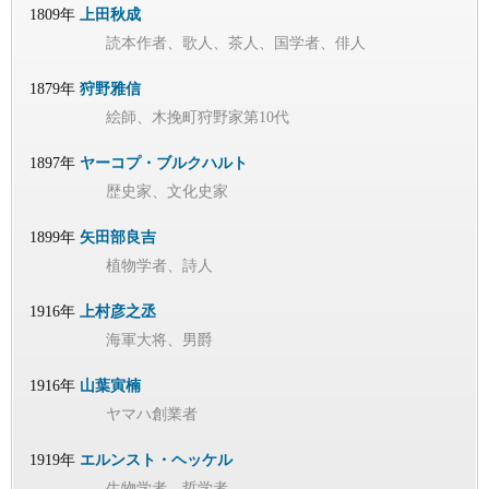
1809年
上田秋成
読本作者、歌人、茶人、国学者、俳人
1879年
狩野雅信
絵師、木挽町狩野家第10代
1897年
ヤーコプ・ブルクハルト
歴史家、文化史家
1899年
矢田部良吉
植物学者、詩人
1916年
上村彦之丞
海軍大将、男爵
1916年
山葉寅楠
ヤマハ創業者
1919年
エルンスト・ヘッケル
生物学者、哲学者