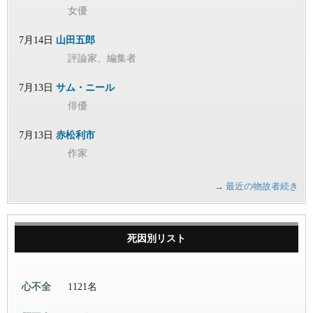
女優
7月14日
山田五郎
評論家、編集者
7月13日
サム・ニール
俳優
7月13日
赤松利市
作家
→ 最近の物故者続き
死因別リスト
心不全
1121名