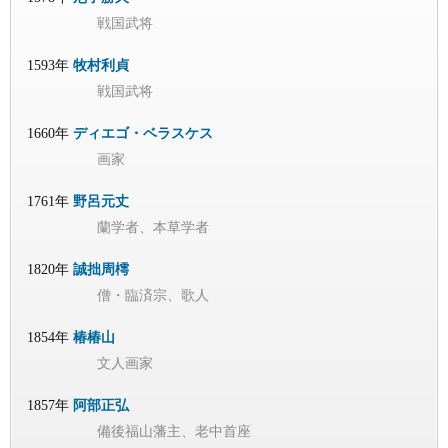
戦国武将
1593年
牧村利貞
戦国武将
1660年
ディエゴ・ベラスケス
画家
1761年
野呂元丈
蘭学者、本草学者
1820年
誠拙周樗
僧・臨済宗、歌人
1854年
椿椿山
文人画家
1857年
阿部正弘
備後福山藩主、老中首座