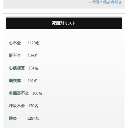
→ 最近の物故者続き
死因別リスト
心不全
1120名
肝不全
109名
心筋梗塞
254名
脳梗塞
151名
多臓器不全
160名
呼吸不全
170名
肺炎
1297名