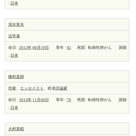
:
日本
清水英夫
法学者
命日 :
2013年
06月19日
享年 :
92
死因 : 転移性肺がん
国籍
:
日本
種村直樹
作家
、
エッセイスト
、鉄道
評論家
命日 :
2014年
11月06日
享年 :
79
死因 : 転移性肺がん
国籍
:
日本
大村英昭