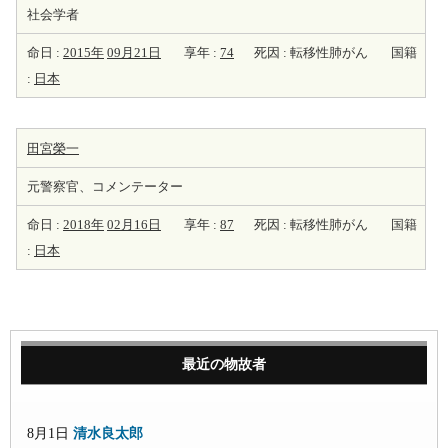
社会学者
命日 :
2015年
09月21日
享年 :
74
死因 : 転移性肺がん
国籍
:
日本
田宮榮一
元警察官、コメンテーター
命日 :
2018年
02月16日
享年 :
87
死因 : 転移性肺がん
国籍
:
日本
最近の物故者
8月1日
清水良太郎