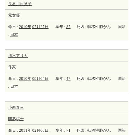
長谷川裕見子
元
女優
命日 :
2010年
07月27日
享年 :
87
死因 : 転移性肺がん
国籍
:
日本
清水アリカ
作家
命日 :
2010年
09月04日
享年 :
47
死因 : 転移性肺がん
国籍
:
日本
小西泰三
囲碁棋士
命日 :
2011年
02月06日
享年 :
71
死因 : 転移性肺がん
国籍