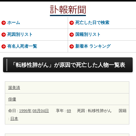
ホーム
死亡した日で検索
死因別リスト
国籍別リスト
有名人死者一覧
新着本 ランキング
「転移性肺がん」が原因で死亡した人物一覧表
渥美清
俳優
命日 :
1996年
08月04日
享年 :
69
死因 : 転移性肺がん
国籍
:
日本