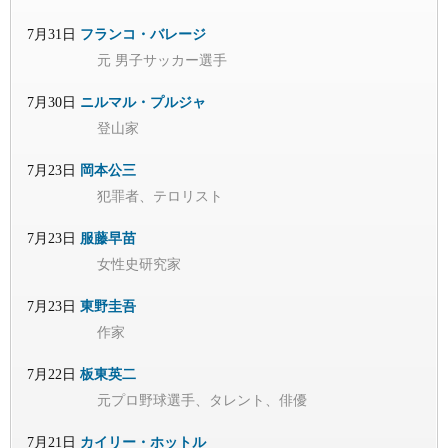
7月31日
フランコ・バレージ
元 男子サッカー選手
7月30日
ニルマル・プルジャ
登山家
7月23日
岡本公三
犯罪者、テロリスト
7月23日
服藤早苗
女性史研究家
7月23日
東野圭吾
作家
7月22日
板東英二
元プロ野球選手、タレント、俳優
7月21日
カイリー・ホットル