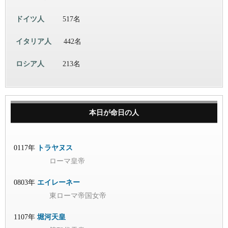
ドイツ人
517名
イタリア人
442名
ロシア人
213名
本日が命日の人
0117年
トラヤヌス
ローマ皇帝
0803年
エイレーネー
東ローマ帝国女帝
1107年
堀河天皇