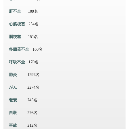
肝不全
109名
心筋梗塞
254名
脳梗塞
151名
多臓器不全
160名
呼吸不全
170名
肺炎
1297名
がん
2274名
老衰
745名
自殺
276名
事故
212名