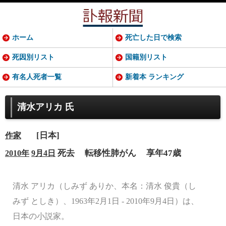
ホーム
死亡した日で検索
死因別リスト
国籍別リスト
有名人死者一覧
新着本 ランキング
清水アリカ 氏
[日本]
作家
死去
転移性肺がん
享年47歳
2010年
9月4日
清水 アリカ（しみず ありか、本名：清水 俊貴（し
みず としき）、1963年2月1日 - 2010年9月4日）は、
日本の小説家。