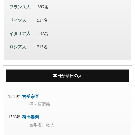
フランス人
886名
ドイツ人
517名
イタリア人
442名
ロシア人
213名
本日が命日の人
1548年
古岳宗亘
僧・曹洞宗
1736年
荷田春満
国学者、歌人