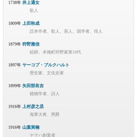
1738年
井上通女
歌人
1809年
上田秋成
読本作者、歌人、茶人、国学者、俳人
1879年
狩野雅信
絵師、木挽町狩野家第10代
1897年
ヤーコプ・ブルクハルト
歴史家、文化史家
1899年
矢田部良吉
植物学者、詩人
1916年
上村彦之丞
海軍大将、男爵
1916年
山葉寅楠
ヤマハ創業者