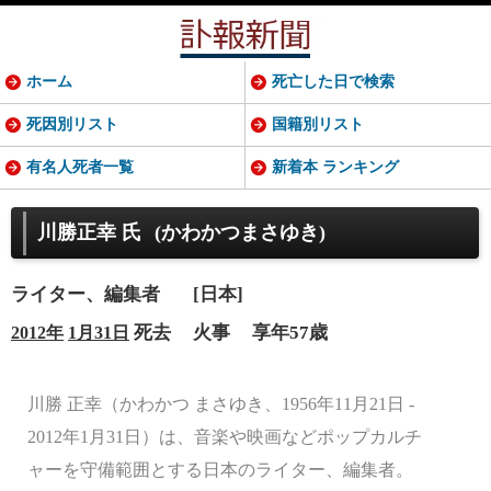
ホーム
死亡した日で検索
死因別リスト
国籍別リスト
有名人死者一覧
新着本 ランキング
川勝正幸 氏
(かわかつまさゆき)
ライター、編集者
[日本]
死去
火事
享年57歳
2012年
1月31日
川勝 正幸（かわかつ まさゆき、1956年11月21日 -
2012年1月31日）は、音楽や映画などポップカルチ
ャーを守備範囲とする日本のライター、編集者。