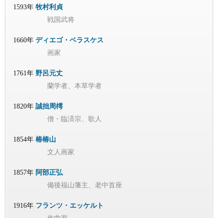
1593年
牧村利貞
戦国武将
1660年
ディエゴ・ベラスケス
画家
1761年
野呂元丈
蘭学者、本草学者
1820年
誠拙周樗
僧・臨済宗、歌人
1854年
椿椿山
文人画家
1857年
阿部正弘
備後福山藩主、老中首座
1916年
フランツ・エッケルト