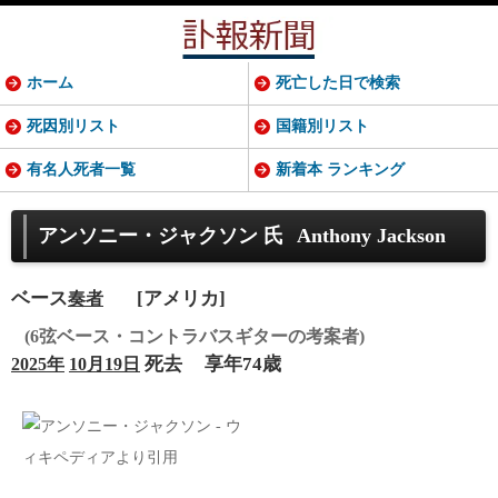
ホーム
死亡した日で検索
死因別リスト
国籍別リスト
有名人死者一覧
新着本 ランキング
アンソニー・ジャクソン 氏
Anthony Jackson
ベース
[アメリカ]
奏者
(6弦ベース・コントラバスギターの考案者)
死去
享年74歳
2025年
10月19日