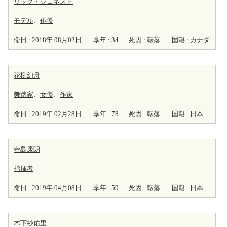
リック・ジェネスト
モデル
、
俳優
命日 :
2018年
08月02日
享年 :
34
死因 : 転落
国籍 :
カナダ
花柳幻舟
舞踏家
、
女優
、
作家
命日 :
2019年
02月28日
享年 :
78
死因 : 転落
国籍 :
日本
寺島康朗
指揮者
命日 :
2019年
04月08日
享年 :
59
死因 : 転落
国籍 :
日本
木下紗佑里