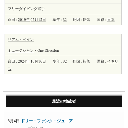
フリーダイビング選手
命日 :
2019年
07月15日
享年 :
32
死因 : 転落
国籍 :
日本
リアム・ペイン
ミュージシャン
・One Direction
命日 :
2024年
10月16日
享年 :
32
死因 : 転落
国籍 :
イギリ
ス
最近の物故者
8月4日
ドリー・ファンク・ジュニア