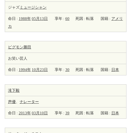
ジャズ
ミュージシャン
命日 :
1988年
05月13日
享年 :
60
死因 : 転落
国籍 :
アメリ
カ
ピグモン勝田
お笑い芸人
命日 :
1994年
10月23日
享年 :
30
死因 : 転落
国籍 :
日本
滝下毅
声優
、
ナレーター
命日 :
2013年
03月10日
享年 :
39
死因 : 転落
国籍 :
日本