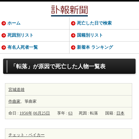
ホーム
死亡した日で検索
死因別リスト
国籍別リスト
有名人死者一覧
新着本 ランキング
「転落」が原因で死亡した人物一覧表
宮城道雄
作曲家
、箏曲家
命日 :
1956年
06月25日
享年 :
63
死因 : 転落
国籍 :
日本
チェット・ベイカー