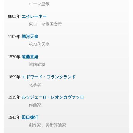
ローマ皇帝
0803年
エイレーネー
東ローマ帝国女帝
1107年
堀河天皇
第73代天皇
1570年
遠藤直経
戦国武将
1899年
エドワード・フランクランド
化学者
1919年
ルッジェーロ・レオンカヴァッロ
作曲家
1943年
田口掬汀
劇作家、美術評論家