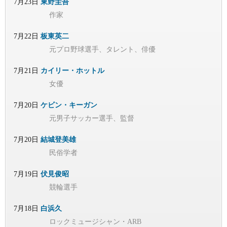
7月23日
東野圭吾
作家
7月22日
板東英二
元プロ野球選手、タレント、俳優
7月21日
カイリー・ホットル
女優
7月20日
ケビン・キーガン
元男子サッカー選手、監督
7月20日
結城登美雄
民俗学者
7月19日
伏見俊昭
競輪選手
7月18日
白浜久
ロックミュージシャン・ARB