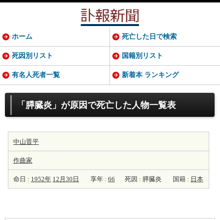
ホーム
死亡した日で検索
死因別リスト
国籍別リスト
有名人死者一覧
新着本 ランキング
「膵臓炎」が原因で死亡した人物一覧表
中山晋平
作曲家
命日 :
1952年
12月30日
享年 :
66
死因 : 膵臓炎
国籍 :
日本