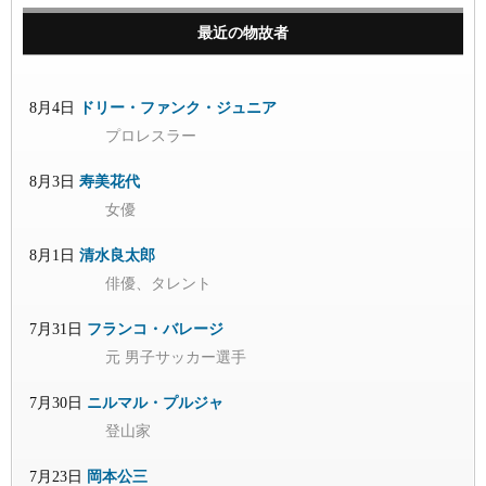
最近の物故者
8月4日
ドリー・ファンク・ジュニア
プロレスラー
8月3日
寿美花代
女優
8月1日
清水良太郎
俳優、タレント
7月31日
フランコ・バレージ
元 男子サッカー選手
7月30日
ニルマル・プルジャ
登山家
7月23日
岡本公三