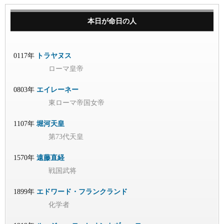
本日が命日の人
0117年
トラヤヌス
ローマ皇帝
0803年
エイレーネー
東ローマ帝国女帝
1107年
堀河天皇
第73代天皇
1570年
遠藤直経
戦国武将
1899年
エドワード・フランクランド
化学者