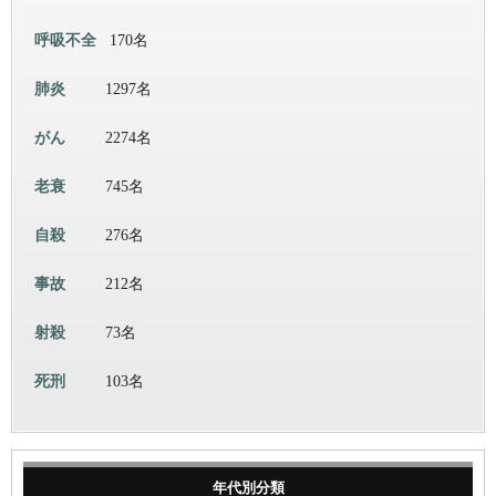
呼吸不全
170名
肺炎
1297名
がん
2274名
老衰
745名
自殺
276名
事故
212名
射殺
73名
死刑
103名
年代別分類