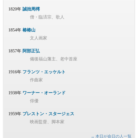
1820年
誠拙周樗
僧・臨済宗、歌人
1854年
椿椿山
文人画家
1857年
阿部正弘
備後福山藩主、老中首座
1916年
フランツ・エッケルト
作曲家
1938年
ワーナー・オーランド
俳優
1959年
プレストン・スタージェス
映画監督、脚本家
→ 本日が命日の人一覧