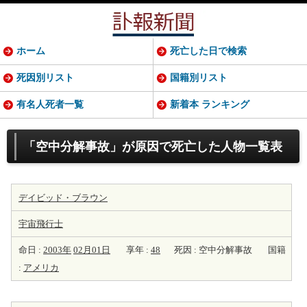
ホーム
死亡した日で検索
死因別リスト
国籍別リスト
有名人死者一覧
新着本 ランキング
「空中分解事故」が原因で死亡した人物一覧表
デイビッド・ブラウン
宇宙飛行士
命日 :
2003年
02月01日
享年 :
48
死因 : 空中分解事故
国籍
:
アメリカ