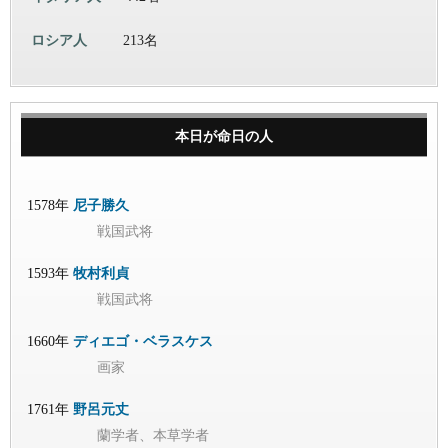
ロシア人
213名
本日が命日の人
1578年
尼子勝久
戦国武将
1593年
牧村利貞
戦国武将
1660年
ディエゴ・ベラスケス
画家
1761年
野呂元丈
蘭学者、本草学者