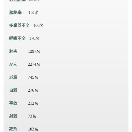
脳梗塞
151名
多臓器不全
160名
呼吸不全
170名
肺炎
1297名
がん
2274名
老衰
745名
自殺
276名
事故
212名
射殺
73名
死刑
103名