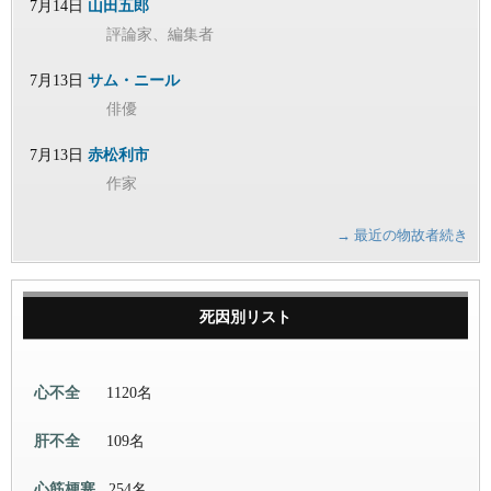
7月14日
山田五郎
評論家、編集者
7月13日
サム・ニール
俳優
7月13日
赤松利市
作家
→ 最近の物故者続き
死因別リスト
心不全
1120名
肝不全
109名
心筋梗塞
254名