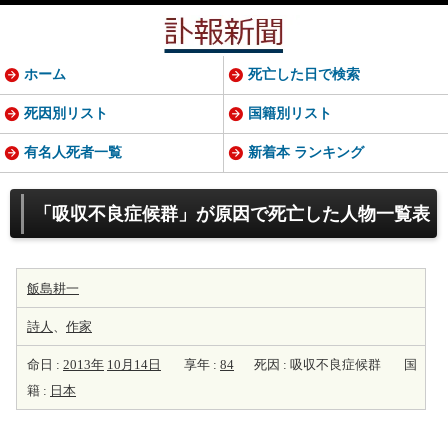
ホーム
死亡した日で検索
死因別リスト
国籍別リスト
有名人死者一覧
新着本 ランキング
「吸収不良症候群」が原因で死亡した人物一覧表
飯島耕一
詩人
、
作家
命日 :
2013年
10月14日
享年 :
84
死因 : 吸収不良症候群
国
籍 :
日本