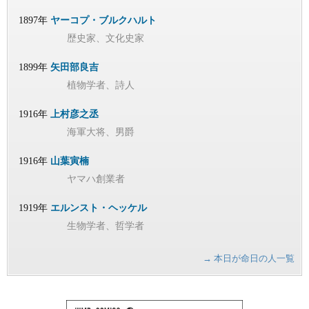
1897年
ヤーコプ・ブルクハルト
歴史家、文化史家
1899年
矢田部良吉
植物学者、詩人
1916年
上村彦之丞
海軍大将、男爵
1916年
山葉寅楠
ヤマハ創業者
1919年
エルンスト・ヘッケル
生物学者、哲学者
→ 本日が命日の人一覧