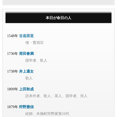
本日が命日の人
1548年
古岳宗亘
僧・曹洞宗
1736年
荷田春満
国学者、歌人
1738年
井上通女
歌人
1809年
上田秋成
読本作者、歌人、茶人、国学者、俳人
1879年
狩野雅信
絵師、木挽町狩野家第10代