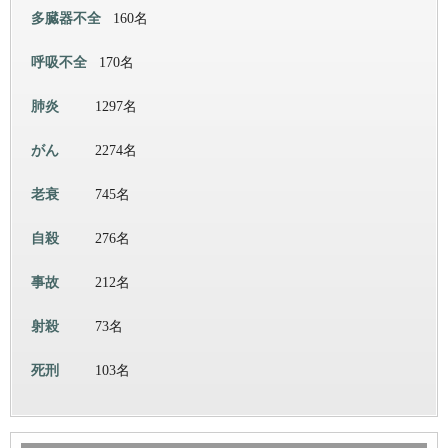
多臓器不全
160名
呼吸不全
170名
肺炎
1297名
がん
2274名
老衰
745名
自殺
276名
事故
212名
射殺
73名
死刑
103名