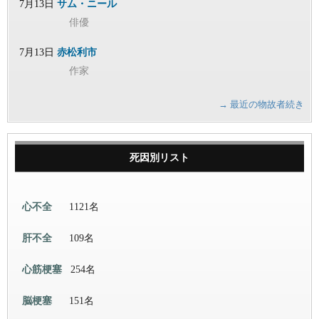
7月13日
サム・ニール
俳優
7月13日
赤松利市
作家
→ 最近の物故者続き
死因別リスト
心不全
1121名
肝不全
109名
心筋梗塞
254名
脳梗塞
151名