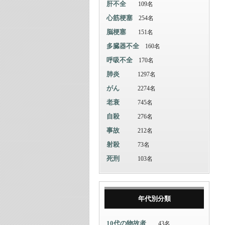
肝不全
109名
心筋梗塞
254名
脳梗塞
151名
多臓器不全
160名
呼吸不全
170名
肺炎
1297名
がん
2274名
老衰
745名
自殺
276名
事故
212名
射殺
73名
死刑
103名
年代別分類
10代の物故者
43名