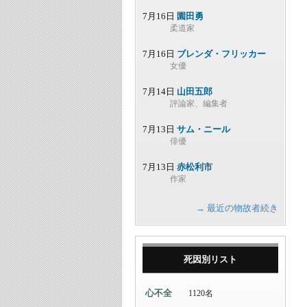
7月16日
園田勇
柔道家
7月16日
ブレンダ・フリッカー
女優
7月14日
山田五郎
評論家、編集者
7月13日
サム・ニール
俳優
7月13日
赤松利市
作家
→ 最近の物故者続き
死因別リスト
心不全
1120名