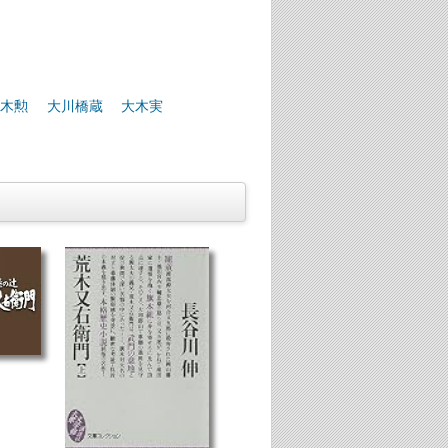
木勲
大川橋蔵
大木実