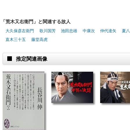
「荒木又右衛門」と関連する故人
大久保彦左衛門
歌川国芳
池田忠雄
中康次
仲代達矢
夏八
直木三十五
藤堂高虎
推定関連画像