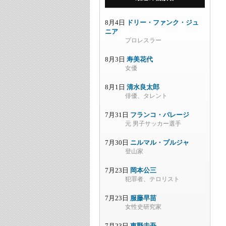
8月4日
ドリー・ファンク・ジュ
ニア
プロレスラー
8月3日
寿美花代
女優
8月1日
清水良太郎
俳優、タレント
7月31日
フランコ・バレージ
元 男子サッカー選手
7月30日
ニルマル・プルジャ
登山家
7月23日
岡本公三
犯罪者、テロリスト
7月23日
服藤早苗
女性史研究家
7月23日
東野圭吾