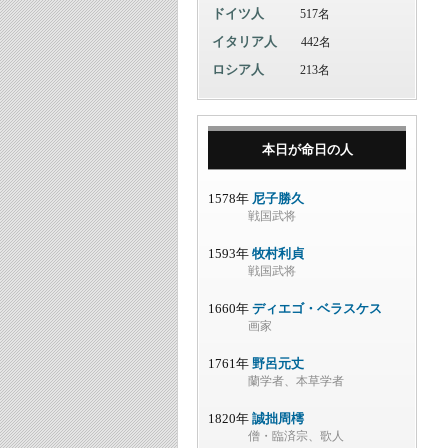
ドイツ人
517名
イタリア人
442名
ロシア人
213名
本日が命日の人
1578年
尼子勝久
戦国武将
1593年
牧村利貞
戦国武将
1660年
ディエゴ・ベラスケス
画家
1761年
野呂元丈
蘭学者、本草学者
1820年
誠拙周樗
僧・臨済宗、歌人