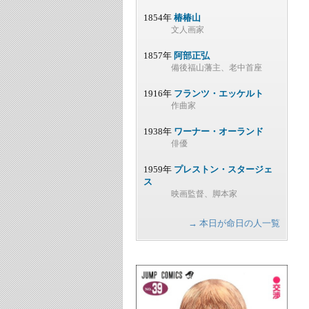
1854年
椿椿山
文人画家
1857年
阿部正弘
備後福山藩主、老中首座
1916年
フランツ・エッケルト
作曲家
1938年
ワーナー・オーランド
俳優
1959年
プレストン・スタージェ
ス
映画監督、脚本家
→ 本日が命日の人一覧