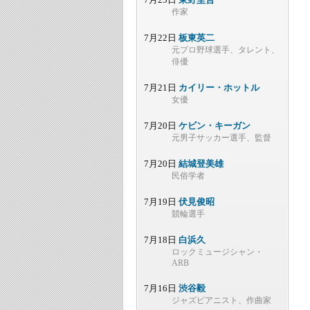
作家
7月22日
板東英二
元プロ野球選手、タレント、
俳優
7月21日
カイリー・ホットル
女優
7月20日
ケビン・キーガン
元男子サッカー選手、監督
7月20日
結城登美雄
民俗学者
7月19日
伏見俊昭
競輪選手
7月18日
白浜久
ロックミュージシャン・
ARB
7月16日
渋谷毅
ジャズピアニスト、作曲家