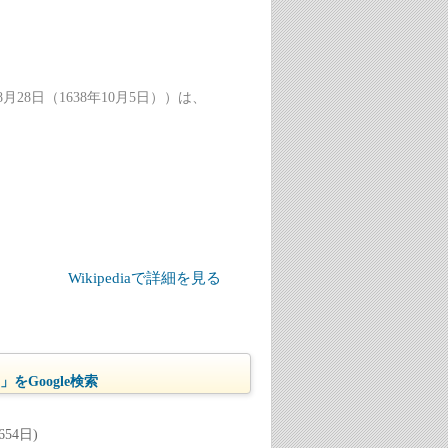
月28日（1638年10月5日））は、
Wikipediaで詳細を見る
をGoogle検索
54日)