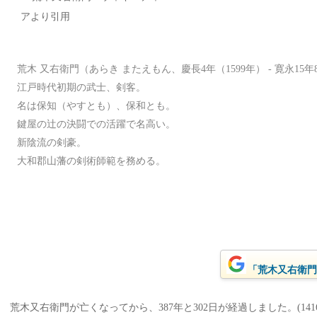
荒木 又右衛門（あらき またえもん、慶長4年（1599年） - 寛永15年8
江戸時代初期の武士、剣客。
名は保知（やすとも）、保和とも。
鍵屋の辻の決闘での活躍で名高い。
新陰流の剣豪。
大和郡山藩の剣術師範を務める。
「荒木又右衛門」
荒木又右衛門が亡くなってから、387年と302日が経過しました。(1416