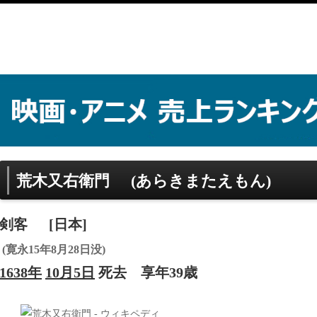
荒木又右衛門
(あらきまたえもん)
剣客
[日本]
(寛永15年8月28日没)
1638年
10月5日
死去
享年39歳