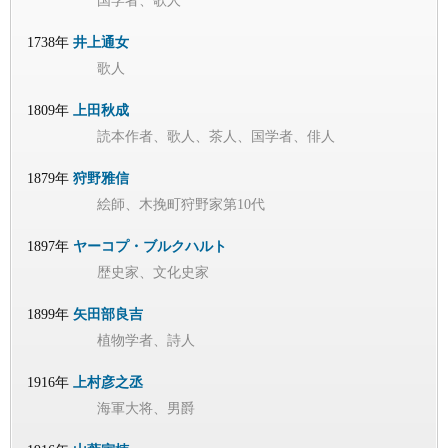
国学者、歌人
1738年
井上通女
歌人
1809年
上田秋成
読本作者、歌人、茶人、国学者、俳人
1879年
狩野雅信
絵師、木挽町狩野家第10代
1897年
ヤーコプ・ブルクハルト
歴史家、文化史家
1899年
矢田部良吉
植物学者、詩人
1916年
上村彦之丞
海軍大将、男爵