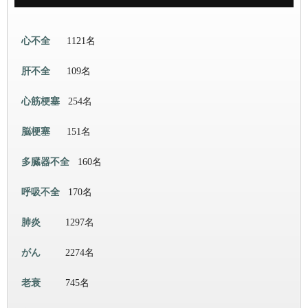
心不全
1121名
肝不全
109名
心筋梗塞
254名
脳梗塞
151名
多臓器不全
160名
呼吸不全
170名
肺炎
1297名
がん
2274名
老衰
745名