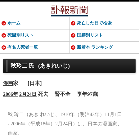
ホーム
死亡した日で検索
死因別リスト
国籍別リスト
有名人死者一覧
新着本 ランキング
秋玲二 氏
(あきれいじ)
家
[日本]
漫画
死去
腎不全
享年97歳
2006年
2月24日
秋 玲二（あき れいじ、1910年（明治43年）11月1日
- 2006年（平成18年）2月24日）は、日本の漫画家、
画家。