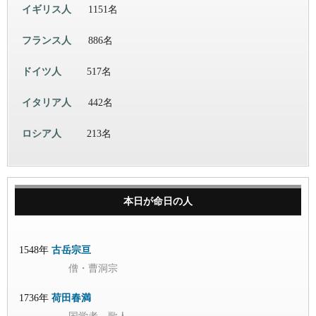
イギリス人
1151名
フランス人
886名
ドイツ人
517名
イタリア人
442名
ロシア人
213名
本日が命日の人
1548年
古岳宗亘
僧・曹洞宗
1736年
荷田春満