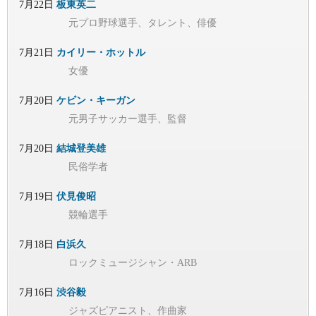
7月22日
板東英二
元プロ野球選手、タレント、俳優
7月21日
カイリー・ホットル
女優
7月20日
ケビン・キーガン
元男子サッカー選手、監督
7月20日
結城登美雄
民俗学者
7月19日
伏見俊昭
競輪選手
7月18日
白浜久
ロックミュージシャン・ARB
7月16日
渋谷毅
ジャズピアニスト、作曲家