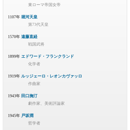
東ローマ帝国女帝
1107年
堀河天皇
第73代天皇
1570年
遠藤直経
戦国武将
1899年
エドワード・フランクランド
化学者
1919年
ルッジェーロ・レオンカヴァッロ
作曲家
1943年
田口掬汀
劇作家、美術評論家
1945年
戸坂潤
哲学者