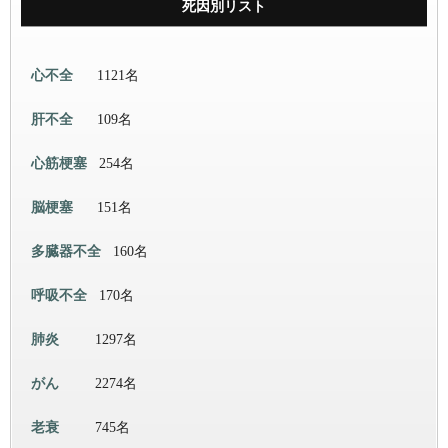
死因別リスト
心不全
1121名
肝不全
109名
心筋梗塞
254名
脳梗塞
151名
多臓器不全
160名
呼吸不全
170名
肺炎
1297名
がん
2274名
老衰
745名