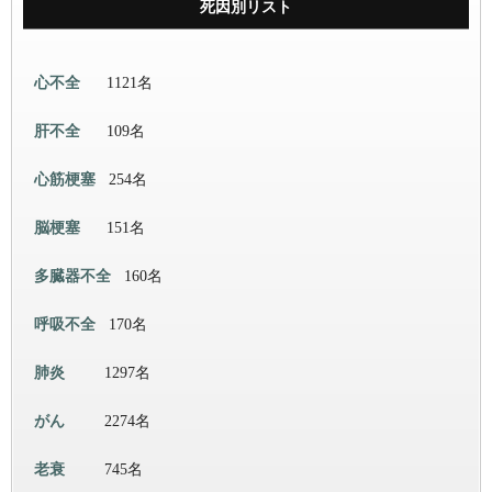
死因別リスト
心不全
1121名
肝不全
109名
心筋梗塞
254名
脳梗塞
151名
多臓器不全
160名
呼吸不全
170名
肺炎
1297名
がん
2274名
老衰
745名