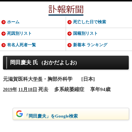
ホーム
死亡した日で検索
死因別リスト
国籍別リスト
有名人死者一覧
新着本 ランキング
岡田慶夫 氏
(おかだよしお)
元滋賀医科大
・胸部外科学
[日本]
学長
死去
多系統萎縮症
享年94歳
2019年
11月18日
「岡田慶夫」をGoogle検索