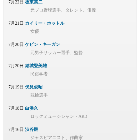
7月22日
板東英二
元プロ野球選手、タレント、俳優
7月21日
カイリー・ホットル
女優
7月20日
ケビン・キーガン
元男子サッカー選手、監督
7月20日
結城登美雄
民俗学者
7月19日
伏見俊昭
競輪選手
7月18日
白浜久
ロックミュージシャン・ARB
7月16日
渋谷毅
ジャズピアニスト、作曲家