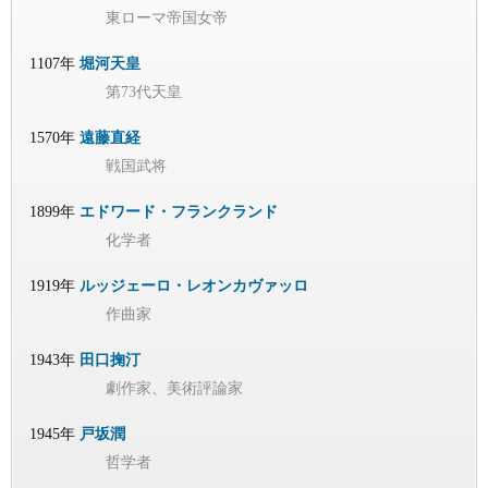
東ローマ帝国女帝
1107年
堀河天皇
第73代天皇
1570年
遠藤直経
戦国武将
1899年
エドワード・フランクランド
化学者
1919年
ルッジェーロ・レオンカヴァッロ
作曲家
1943年
田口掬汀
劇作家、美術評論家
1945年
戸坂潤
哲学者