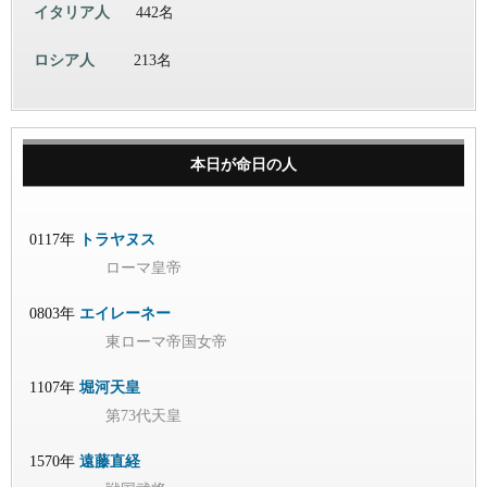
イタリア人
442名
ロシア人
213名
本日が命日の人
0117年
トラヤヌス
ローマ皇帝
0803年
エイレーネー
東ローマ帝国女帝
1107年
堀河天皇
第73代天皇
1570年
遠藤直経