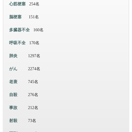
心筋梗塞
254名
脳梗塞
151名
多臓器不全
160名
呼吸不全
170名
肺炎
1297名
がん
2274名
老衰
745名
自殺
276名
事故
212名
射殺
73名