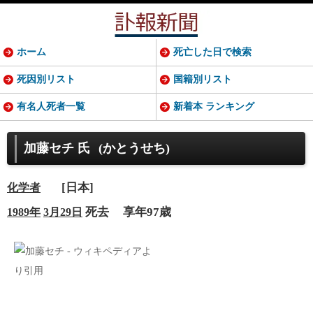
ホーム
死亡した日で検索
死因別リスト
国籍別リスト
有名人死者一覧
新着本 ランキング
加藤セチ 氏
(かとうせち)
[日本]
化学者
死去
享年97歳
1989年
3月29日