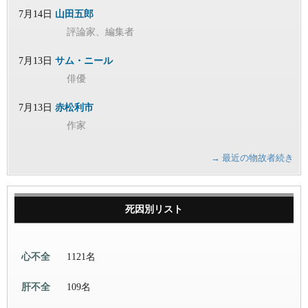
7月14日
山田五郎
評論家、編集者
7月13日
サム・ニール
俳優
7月13日
赤松利市
作家
→ 最近の物故者続き
死因別リスト
心不全
1121名
肝不全
109名