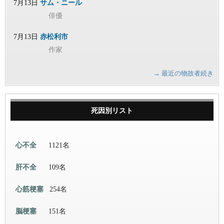
7月13日
サム・ニール
俳優
7月13日
赤松利市
作家
→ 最近の物故者続き
死因別リスト
心不全
1121名
肝不全
109名
心筋梗塞
254名
脳梗塞
151名