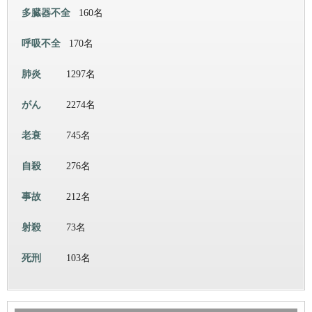
多臓器不全
160名
呼吸不全
170名
肺炎
1297名
がん
2274名
老衰
745名
自殺
276名
事故
212名
射殺
73名
死刑
103名