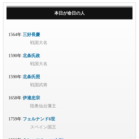
本日が命日の人
1564年
三好長慶
戦国大名
1590年
北条氏政
戦国大名
1590年
北条氏照
戦国武将
1658年
伊達忠宗
陸奥仙台藩主
1759年
フェルナンド6世
スペイン国王