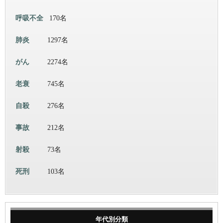
呼吸不全
170名
肺炎
1297名
がん
2274名
老衰
745名
自殺
276名
事故
212名
射殺
73名
死刑
103名
年代別分類