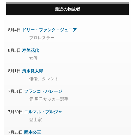
最近の物故者
8月4日
ドリー・ファンク・ジュニア
プロレスラー
8月3日
寿美花代
女優
8月1日
清水良太郎
俳優、タレント
7月31日
フランコ・バレージ
元 男子サッカー選手
7月30日
ニルマル・プルジャ
登山家
7月23日
岡本公三