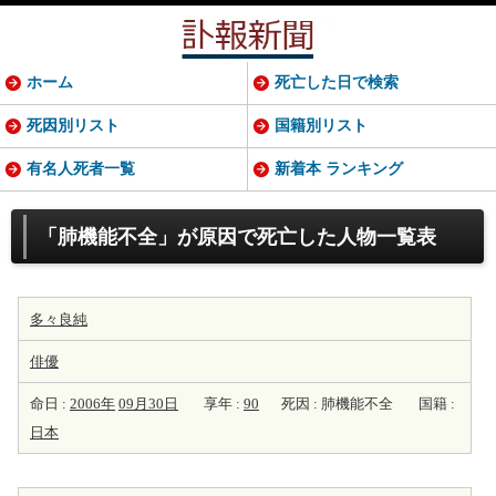
ホーム
死亡した日で検索
死因別リスト
国籍別リスト
有名人死者一覧
新着本 ランキング
「肺機能不全」が原因で死亡した人物一覧表
多々良純
俳優
命日 :
2006年
09月30日
享年 :
90
死因 : 肺機能不全
国籍 :
日本