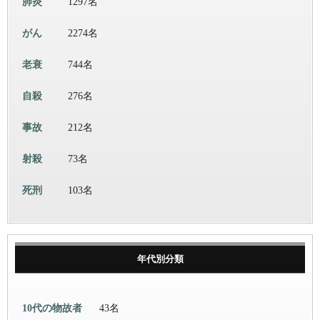
肺炎
1297名
がん
2274名
老衰
744名
自殺
276名
事故
212名
射殺
73名
死刑
103名
年代別分類
10代の物故者
43名