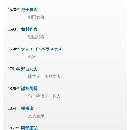
1578年
尼子勝久
戦国武将
1593年
牧村利貞
戦国武将
1660年
ディエゴ・ベラスケス
画家
1761年
野呂元丈
蘭学者、本草学者
1820年
誠拙周樗
僧・臨済宗、歌人
1854年
椿椿山
文人画家
1857年
阿部正弘