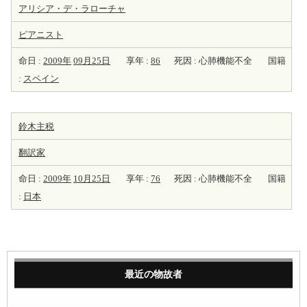
アリシア・デ・ラローチャ
ピアニスト
命日 :
2009年
09月25日
享年 :
86
死因 : 心肺機能不全
国籍
:
スペイン
鈴木主税
翻訳家
命日 :
2009年
10月25日
享年 :
76
死因 : 心肺機能不全
国籍
:
日本
最近の物故者