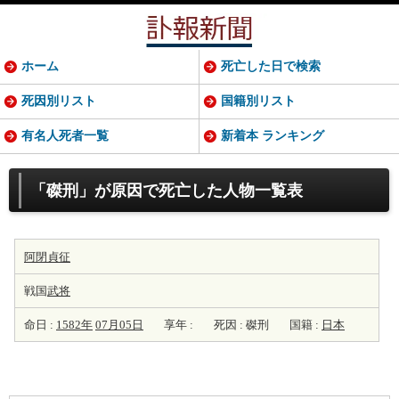
ホーム
死亡した日で検索
死因別リスト
国籍別リスト
有名人死者一覧
新着本 ランキング
「磔刑」が原因で死亡した人物一覧表
阿閉貞征
戦国
武将
命日 :
1582年
07月05日
享年 :
死因 : 磔刑
国籍 :
日本