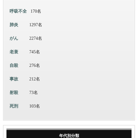
呼吸不全
170名
肺炎
1297名
がん
2274名
老衰
745名
自殺
276名
事故
212名
射殺
73名
死刑
103名
年代別分類