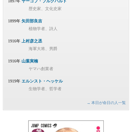
1897年
ヤーコプ・ブルクハルト
歴史家、文化史家
1899年
矢田部良吉
植物学者、詩人
1916年
上村彦之丞
海軍大将、男爵
1916年
山葉寅楠
ヤマハ創業者
1919年
エルンスト・ヘッケル
生物学者、哲学者
→ 本日が命日の人一覧