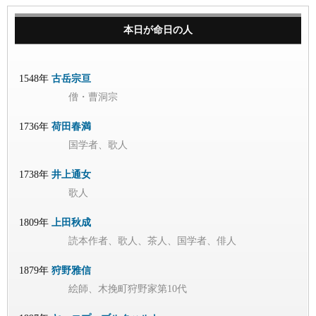
本日が命日の人
1548年
古岳宗亘
僧・曹洞宗
1736年
荷田春満
国学者、歌人
1738年
井上通女
歌人
1809年
上田秋成
読本作者、歌人、茶人、国学者、俳人
1879年
狩野雅信
絵師、木挽町狩野家第10代