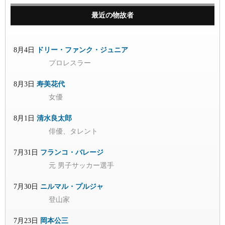
最近の物故者
8月4日
ドリー・ファンク・ジュニア
プロレスラー
8月3日
寿美花代
女優
8月1日
清水良太郎
俳優、タレント
7月31日
フランコ・バレージ
元 男子サッカー選手
7月30日
ニルマル・プルジャ
登山家
7月23日
岡本公三