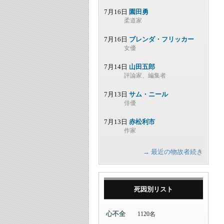
7月16日
園田勇
柔道家
7月16日
ブレンダ・フリッカー
女優
7月14日
山田五郎
評論家、編集者
7月13日
サム・ニール
俳優
7月13日
赤松利市
作家
→ 最近の物故者続き
死因別リスト
心不全
1120名