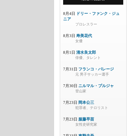
8月4日
ドリー・ファンク・ジュ
ニア
プロレスラー
8月3日
寿美花代
女優
8月1日
清水良太郎
俳優、タレント
7月31日
フランコ・バレージ
元 男子サッカー選手
7月30日
ニルマル・プルジャ
登山家
7月23日
岡本公三
犯罪者、テロリスト
7月23日
服藤早苗
女性史研究家
7月23日
東野圭吾