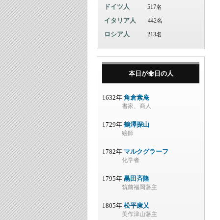
ドイツ人
517名
イタリア人
442名
ロシア人
213名
本日が命日の人
1632年
角倉素庵
書家、商人
1729年
鶴澤探山
絵師
1782年
マルクグラーフ
化学者
1795年
黒田斉隆
筑前福岡藩主
1805年
松平康乂
美作津山藩主