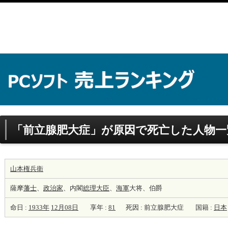
「前立腺肥大症」が原因で死亡した人物一
山本権兵衛
薩摩
藩士
、
政治家
、内閣
総理大臣
、
海軍
大将、伯爵
命日 :
1933年
12月08日
享年 :
81
死因 : 前立腺肥大症
国籍 :
日本