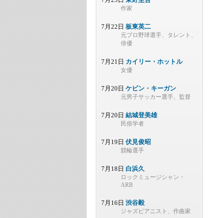
作家
7月22日
板東英二
元プロ野球選手、タレント、
俳優
7月21日
カイリー・ホットル
女優
7月20日
ケビン・キーガン
元男子サッカー選手、監督
7月20日
結城登美雄
民俗学者
7月19日
伏見俊昭
競輪選手
7月18日
白浜久
ロックミュージシャン・
ARB
7月16日
渋谷毅
ジャズピアニスト、作曲家