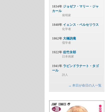
1834年
ジョゼフ・マリー・ジャ
カール
発明家
1848年
イェンス・ベルセリウス
化学者
1862年
大橋訥庵
儒学者
1922年
佐竹永邨
日本画家
1941年
ラビンドラナート・タゴ
ール
詩人
→ 本日が命日の人一覧