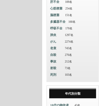
肝不全
109名
心筋梗塞
254名
脳梗塞
151名
多臓器不全
160名
呼吸不全
170名
肺炎
1297名
がん
2274名
老衰
745名
自殺
276名
事故
212名
射殺
73名
死刑
103名
年代別分類
10代の物故者
43名