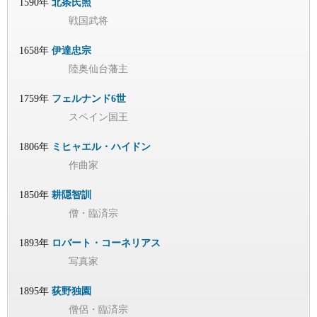
1590年
北条氏照
戦国武将
1658年
伊達忠宗
陸奥仙台藩主
1759年
フェルナンド6世
スペイン国王
1806年
ミヒャエル・ハイドン
作曲家
1850年
耕隠智訓
僧・臨済宗
1893年
ロバート・コーネリアス
写真家
1895年
荻野独園
僧侶・臨済宗