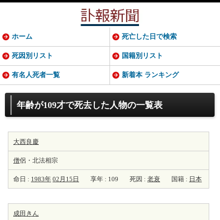
ホーム
死亡した日で検索
死因別リスト
国籍別リスト
有名人死者一覧
新着本 ランキング
年齢が109才で死去した人物の一覧表
大西良慶
僧
侶・北法相宗
命日 :
1983年
02月15日
享年 : 109
死因 :
老衰
国籍 :
日本
成田きん