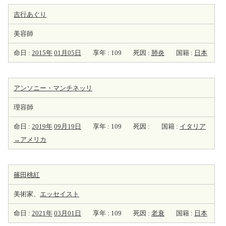
吉行あぐり
美容師
命日 :
2015年
01月05日
享年 : 109
死因 :
肺炎
国籍 :
日本
アンソニー・マンチネッリ
理容師
命日 :
2019年
09月19日
享年 : 109
死因 :
国籍 :
イタリア
→アメリカ
篠田桃紅
美術家、
エッセイスト
命日 :
2021年
03月01日
享年 : 109
死因 :
老衰
国籍 :
日本