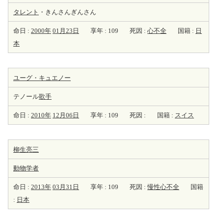
タレント
・きんさんぎんさん
命日 :
2000年
01月23日
享年 : 109
死因 :
心不全
国籍 :
日
本
ユーグ・キュエノー
テノール
歌手
命日 :
2010年
12月06日
享年 : 109
死因 :
国籍 :
スイス
柳生亮三
動物学者
命日 :
2013年
03月31日
享年 : 109
死因 :
慢性心不全
国籍
:
日本