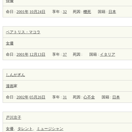
俳優
命日 :
2001年
10月24日
享年 :
32
死因 :
轢死
国籍 :
日本
ベアトリス・マコラ
女優
命日 :
2001年
12月13日
享年 :
37
死因 :
国籍 :
イタリア
しんがぎん
漫画
家
命日 :
2002年
05月26日
享年 :
31
死因 :
心不全
国籍 :
日本
戸川京子
女優
、
タレント
、
ミュージシャン