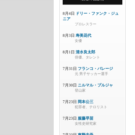
8月4日
ドリー・ファンク・ジュ
ニア
プロレスラー
8月3日
寿美花代
女優
8月1日
清水良太郎
俳優、タレント
7月31日
フランコ・バレージ
元 男子サッカー選手
7月30日
ニルマル・プルジャ
登山家
7月23日
岡本公三
犯罪者、テロリスト
7月23日
服藤早苗
女性史研究家
7月23日
東野圭吾