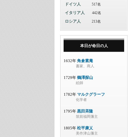
ドイツ人
517名
イタリア人
442名
ロシア人
213名
本日が命日の人
1632年
角倉素庵
書家、商人
1729年
鶴澤探山
絵師
1782年
マルクグラーフ
化学者
1795年
黒田斉隆
筑前福岡藩主
1805年
松平康乂
美作津山藩主