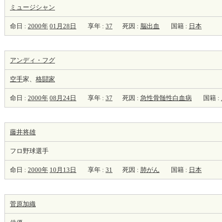
ミュージシャン
命日 :
2000年
01月28日
享年 :
37
死因 :
脳出血
国籍 :
日本
アンディ・フグ
空手
家、
格闘家
命日 :
2000年
08月24日
享年 :
37
死因 :
急性骨髄性白血病
国籍 :
藤井将雄
フロ野球選手
命日 :
2000年
10月13日
享年 :
31
死因 :
肺がん
国籍 :
日本
菅原加織