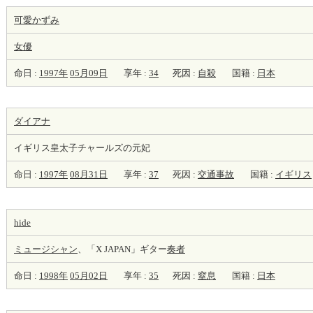
可愛かずみ
女優
命日 :
1997年
05月09日
享年 :
34
死因 :
自殺
国籍 :
日本
ダイアナ
イギリス皇太子チャールズの元妃
命日 :
1997年
08月31日
享年 :
37
死因 :
交通事故
国籍 :
イギリス
hide
ミュージシャン
、「X JAPAN」ギター
奏者
命日 :
1998年
05月02日
享年 :
35
死因 :
窒息
国籍 :
日本