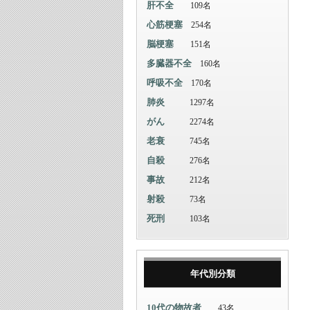
肝不全
109名
心筋梗塞
254名
脳梗塞
151名
多臓器不全
160名
呼吸不全
170名
肺炎
1297名
がん
2274名
老衰
745名
自殺
276名
事故
212名
射殺
73名
死刑
103名
年代別分類
10代の物故者
43名