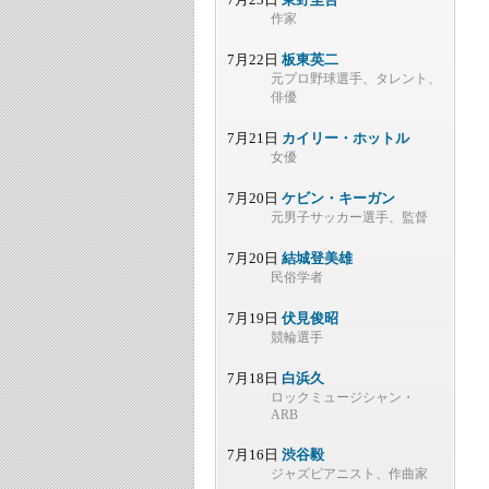
作家
7月22日
板東英二
元プロ野球選手、タレント、
俳優
7月21日
カイリー・ホットル
女優
7月20日
ケビン・キーガン
元男子サッカー選手、監督
7月20日
結城登美雄
民俗学者
7月19日
伏見俊昭
競輪選手
7月18日
白浜久
ロックミュージシャン・
ARB
7月16日
渋谷毅
ジャズピアニスト、作曲家