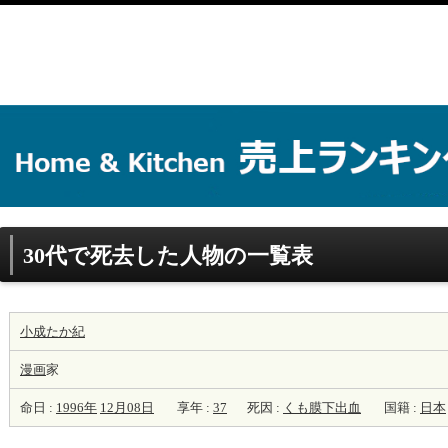
30代で死去した人物の一覧表
小成たか紀
漫画
家
命日 :
1996年
12月08日
享年 :
37
死因 :
くも膜下出血
国籍 :
日本