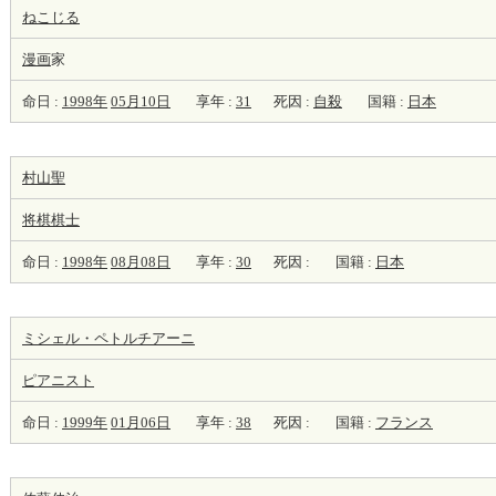
ねこじる
漫画
家
命日 :
1998年
05月10日
享年 :
31
死因 :
自殺
国籍 :
日本
村山聖
将棋棋士
命日 :
1998年
08月08日
享年 :
30
死因 :
国籍 :
日本
ミシェル・ペトルチアーニ
ピアニスト
命日 :
1999年
01月06日
享年 :
38
死因 :
国籍 :
フランス