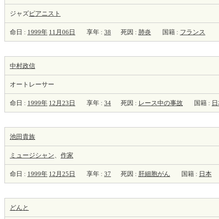
ジャズ
ピアニスト
命日 :
1999年
11月06日
享年 :
38
死因 :
肺炎
国籍 :
フランス
中村政信
オートレーサー
命日 :
1999年
12月23日
享年 :
34
死因 :
レース中の事故
国籍 :
日
池田貴族
ミュージシャン
、
作家
命日 :
1999年
12月25日
享年 :
37
死因 :
肝細胞がん
国籍 :
日本
どんと