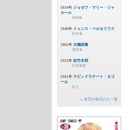
1834年
ジョゼフ・マリー・ジャ
カール
発明家
1848年
イェンス・ベルセリウス
化学者
1862年
大橋訥庵
儒学者
1922年
佐竹永邨
日本画家
1941年
ラビンドラナート・タゴ
ール
詩人
→ 本日が命日の人一覧