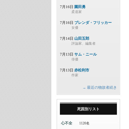
7月16日
園田勇
柔道家
7月16日
ブレンダ・フリッカー
女優
7月14日
山田五郎
評論家、編集者
7月13日
サム・ニール
俳優
7月13日
赤松利市
作家
→ 最近の物故者続き
死因別リスト
心不全
1120名