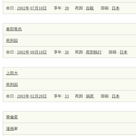
命日 :
2002年
07月18日
享年 :
39
死因 :
自殺
国籍 :
日本
春田竜也
死刑囚
命日 :
2002年
09月18日
享年 :
36
死因 :
死刑執行
国籍 :
日本
上田大
死刑囚
命日 :
2003年
02月28日
享年 :
33
死因 :
病死
国籍 :
日本
華倫変
漫画
家