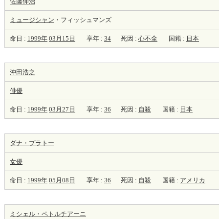
佐藤伸治
ミュージシャン
・フィッシュマンズ
命日 :
1999年
03月15日
享年 :
34
死因 :
心不全
国籍 :
日本
沖田浩之
俳優
命日 :
1999年
03月27日
享年 :
36
死因 :
自殺
国籍 :
日本
ダナ・プラトー
女優
命日 :
1999年
05月08日
享年 :
36
死因 :
自殺
国籍 :
アメリカ
ミシェル・ペトルチアーニ