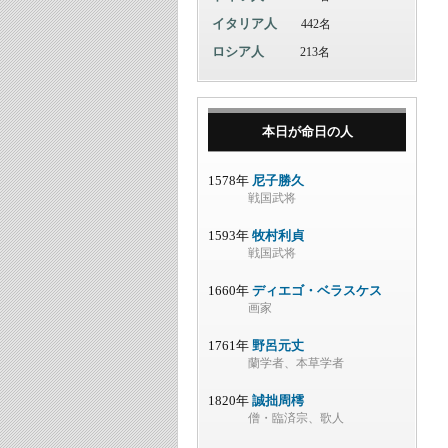
イタリア人
442名
ロシア人
213名
本日が命日の人
1578年
尼子勝久
戦国武将
1593年
牧村利貞
戦国武将
1660年
ディエゴ・ベラスケス
画家
1761年
野呂元丈
蘭学者、本草学者
1820年
誠拙周樗
僧・臨済宗、歌人