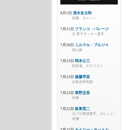
8月1日
清水良太郎
俳優、タレント
7月31日
フランコ・バレージ
元 男子サッカー選手
7月30日
ニルマル・プルジャ
登山家
7月23日
岡本公三
犯罪者、テロリスト
7月23日
服藤早苗
女性史研究家
7月23日
東野圭吾
作家
7月22日
板東英二
元プロ野球選手、タレント、
俳優
7月21日
カイリー・ホットル