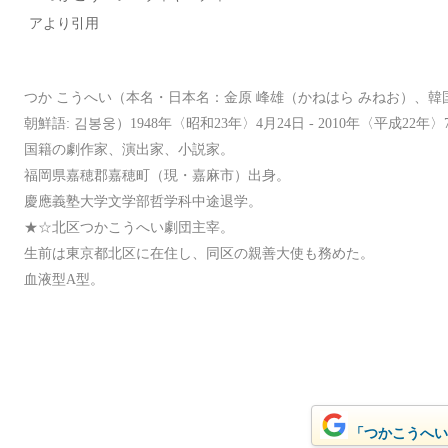
つか こうへい（本名・日本名：金原 峰雄（かねはら みねお）、韓
朝鮮語: 김봉웅）1948年〈昭和23年〉4月24日 - 2010年〈平成2
国籍の劇作家、演出家、小説家。
福岡県嘉穂郡嘉穂町（現・嘉麻市）出身。
慶應義塾大学文学部哲学科中途退学。
★☆北区つかこうへい劇団主宰。
生前は東京都北区に在住し、同区の親善大使も務めた。
血液型A型。
「つかこうへい」