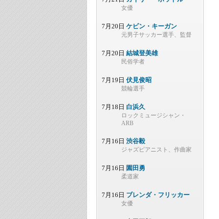
女優
7月20日
ケビン・キーガン
元男子サッカー選手、監督
7月20日
結城登美雄
民俗学者
7月19日
伏見俊昭
競輪選手
7月18日
白浜久
ロックミュージシャン・
ARB
7月16日
渋谷毅
ジャズピアニスト、作曲家
7月16日
園田勇
柔道家
7月16日
ブレンダ・フリッカー
女優