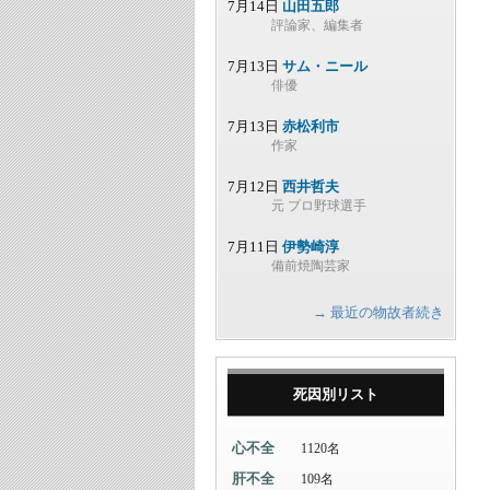
7月14日
山田五郎
評論家、編集者
7月13日
サム・ニール
俳優
7月13日
赤松利市
作家
7月12日
西井哲夫
元 プロ野球選手
7月11日
伊勢崎淳
備前焼陶芸家
→ 最近の物故者続き
死因別リスト
心不全
1120名
肝不全
109名