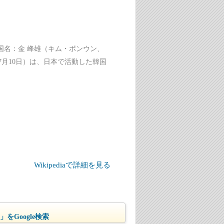
国名：金 峰雄（キム・ボンウン、
2年〉7月10日）は、日本で活動した韓国
Wikipediaで詳細を見る
をGoogle検索