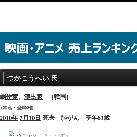
つかこうへい 氏
劇
作家
、
演出家
[韓国]
(本名・金峰雄)
2010年
7月10日
死去
肺がん
享年63歳