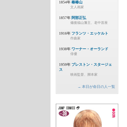
1854年
椿椿山
文人画家
1857年
阿部正弘
備後福山藩主、老中首座
1916年
フランツ・エッケルト
作曲家
1938年
ワーナー・オーランド
俳優
1959年
プレストン・スタージェ
ス
映画監督、脚本家
→ 本日が命日の人一覧