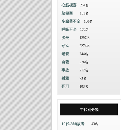
心筋梗塞
254名
脳梗塞
151名
多臓器不全
160名
呼吸不全
170名
肺炎
1297名
がん
2274名
老衰
744名
自殺
276名
事故
212名
射殺
73名
死刑
103名
年代別分類
10代の物故者
43名