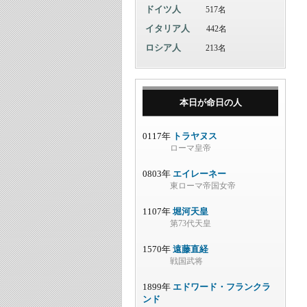
ドイツ人
517名
イタリア人
442名
ロシア人
213名
本日が命日の人
0117年
トラヤヌス
ローマ皇帝
0803年
エイレーネー
東ローマ帝国女帝
1107年
堀河天皇
第73代天皇
1570年
遠藤直経
戦国武将
1899年
エドワード・フランクラ
ンド