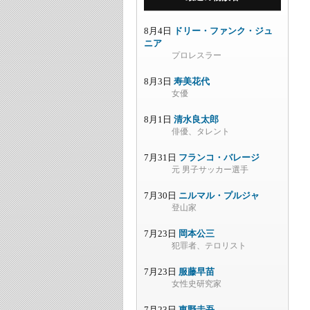
8月4日
ドリー・ファンク・ジュ
ニア
プロレスラー
8月3日
寿美花代
女優
8月1日
清水良太郎
俳優、タレント
7月31日
フランコ・バレージ
元 男子サッカー選手
7月30日
ニルマル・プルジャ
登山家
7月23日
岡本公三
犯罪者、テロリスト
7月23日
服藤早苗
女性史研究家
7月23日
東野圭吾