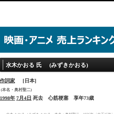
水木かおる 氏
(みずきかおる)
作詞家
[日本]
(本名・奥村聖二)
1998年
7月4日
死去
心筋梗塞
享年73歳