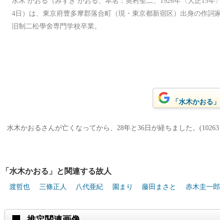
水木 かおる（みずき かおる、本名：奥村聖二、1926年〈大正15年〉7月
4日）は、東京府豊多摩郡落合町（現・東京都新宿区）出身の作詞
旧制二松學舍専門学校卒業。
「水木かおる」を
水木かおるさんが亡くなってから、28年と36日が経ちました。(10263
「水木かおる」と関連する故人
渡哲也
三條正人
八代亜紀
園まり
藤田まさと
赤木圭一郎
推定関連画像