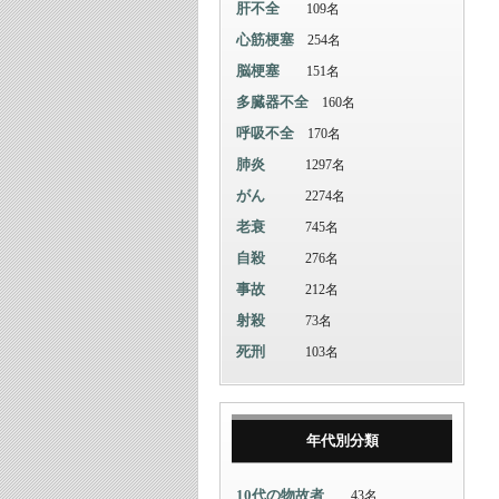
肝不全
109名
心筋梗塞
254名
脳梗塞
151名
多臓器不全
160名
呼吸不全
170名
肺炎
1297名
がん
2274名
老衰
745名
自殺
276名
事故
212名
射殺
73名
死刑
103名
年代別分類
10代の物故者
43名