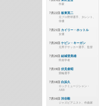
作家
7月22日
板東英二
元プロ野球選手、タレント、
俳優
7月21日
カイリー・ホットル
女優
7月20日
ケビン・キーガン
元男子サッカー選手、監督
7月20日
結城登美雄
民俗学者
7月19日
伏見俊昭
競輪選手
7月18日
白浜久
ロックミュージシャン・
ARB
7月16日
渋谷毅
ジャズピアニスト、作曲家