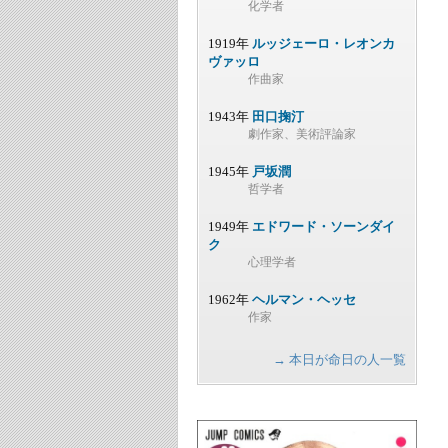
化学者
1919年
ルッジェーロ・レオンカ
ヴァッロ
作曲家
1943年
田口掬汀
劇作家、美術評論家
1945年
戸坂潤
哲学者
1949年
エドワード・ソーンダイ
ク
心理学者
1962年
ヘルマン・ヘッセ
作家
→ 本日が命日の人一覧