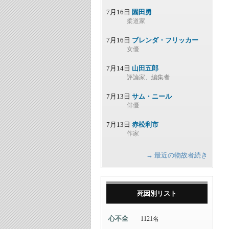
7月16日
園田勇
柔道家
7月16日
ブレンダ・フリッカー
女優
7月14日
山田五郎
評論家、編集者
7月13日
サム・ニール
俳優
7月13日
赤松利市
作家
→ 最近の物故者続き
死因別リスト
心不全
1121名