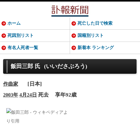
ホーム
死亡した日で検索
死因別リスト
国籍別リスト
有名人死者一覧
新着本 ランキング
飯田三郎 氏
(いいださぶろう)
[日本]
作曲家
死去
享年92歳
2003年
4月24日