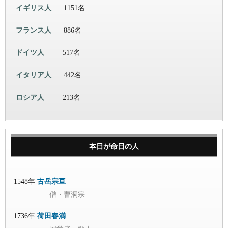
イギリス人
1151名
フランス人
886名
ドイツ人
517名
イタリア人
442名
ロシア人
213名
本日が命日の人
1548年
古岳宗亘
僧・曹洞宗
1736年
荷田春満