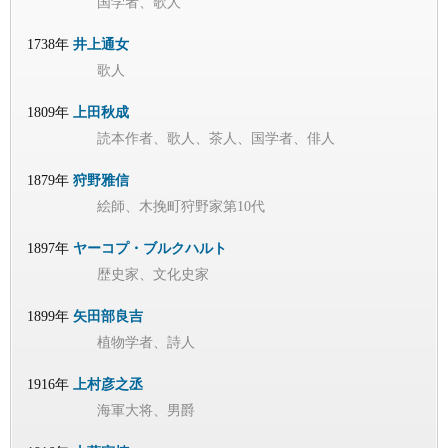
国学者、歌人
1738年
井上通女
歌人
1809年
上田秋成
読本作者、歌人、茶人、国学者、俳人
1879年
狩野雅信
絵師、木挽町狩野家第10代
1897年
ヤーコプ・ブルクハルト
歴史家、文化史家
1899年
矢田部良吉
植物学者、詩人
1916年
上村彦之丞
海軍大将、男爵