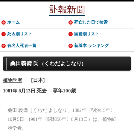
ホーム
死亡した日で検索
死因別リスト
国籍別リスト
有名人死者一覧
新着本 ランキング
桑田義備 氏
(くわだよしなり)
[日本]
植物学者
死去
享年100歳
1981年
8月13日
桑田 義備（くわだ よしなり、1882年〈明治15年〉
10月5日 - 1981年〈昭和56年〉8月13日）は、植物細
胞学者。