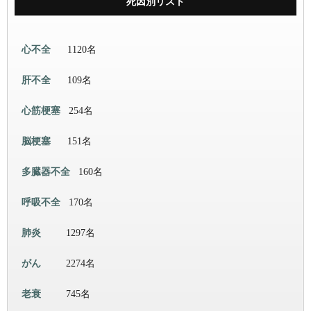
死因別リスト
心不全
1120名
肝不全
109名
心筋梗塞
254名
脳梗塞
151名
多臓器不全
160名
呼吸不全
170名
肺炎
1297名
がん
2274名
老衰
745名