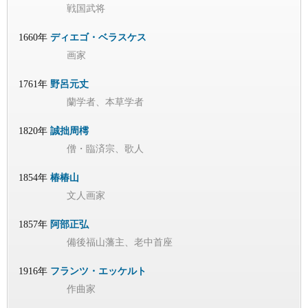
戦国武将
1660年
ディエゴ・ベラスケス
画家
1761年
野呂元丈
蘭学者、本草学者
1820年
誠拙周樗
僧・臨済宗、歌人
1854年
椿椿山
文人画家
1857年
阿部正弘
備後福山藩主、老中首座
1916年
フランツ・エッケルト
作曲家