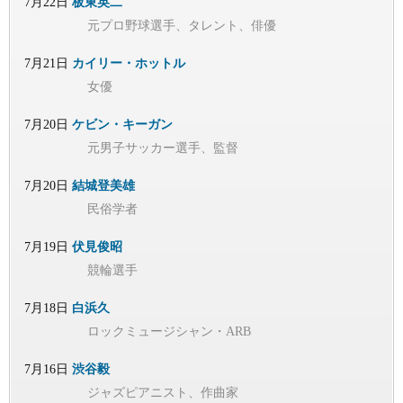
7月22日
板東英二
元プロ野球選手、タレント、俳優
7月21日
カイリー・ホットル
女優
7月20日
ケビン・キーガン
元男子サッカー選手、監督
7月20日
結城登美雄
民俗学者
7月19日
伏見俊昭
競輪選手
7月18日
白浜久
ロックミュージシャン・ARB
7月16日
渋谷毅
ジャズピアニスト、作曲家