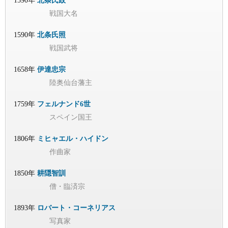
1590年
北条氏政
戦国大名
1590年
北条氏照
戦国武将
1658年
伊達忠宗
陸奥仙台藩主
1759年
フェルナンド6世
スペイン国王
1806年
ミヒャエル・ハイドン
作曲家
1850年
耕隠智訓
僧・臨済宗
1893年
ロバート・コーネリアス
写真家