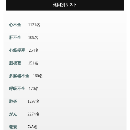
死因別リスト
心不全
1121名
肝不全
109名
心筋梗塞
254名
脳梗塞
151名
多臓器不全
160名
呼吸不全
170名
肺炎
1297名
がん
2274名
老衰
745名