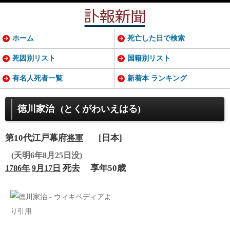
ホーム
死亡した日で検索
死因別リスト
国籍別リスト
有名人死者一覧
新着本 ランキング
徳川家治
(とくがわいえはる)
第10代江戸幕府
[日本]
将軍
(天明6年8月25日没)
死去
享年50歳
1786年
9月17日