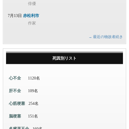
俳優
7月13日
赤松利市
作家
→ 最近の物故者続き
死因別リスト
心不全
1120名
肝不全
109名
心筋梗塞
254名
脳梗塞
151名
多臓器不全
160名