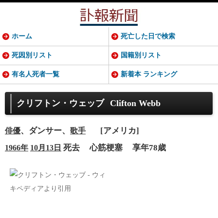
ホーム
死亡した日で検索
死因別リスト
国籍別リスト
有名人死者一覧
新着本 ランキング
クリフトン・ウェッブ
Clifton Webb
、ダンサー、
[アメリカ]
俳優
歌手
死去
心筋梗塞
享年78歳
1966年
10月13日