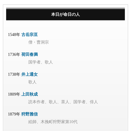
本日が命日の人
1548年
古岳宗亘
僧・曹洞宗
1736年
荷田春満
国学者、歌人
1738年
井上通女
歌人
1809年
上田秋成
読本作者、歌人、茶人、国学者、俳人
1879年
狩野雅信
絵師、木挽町狩野家第10代