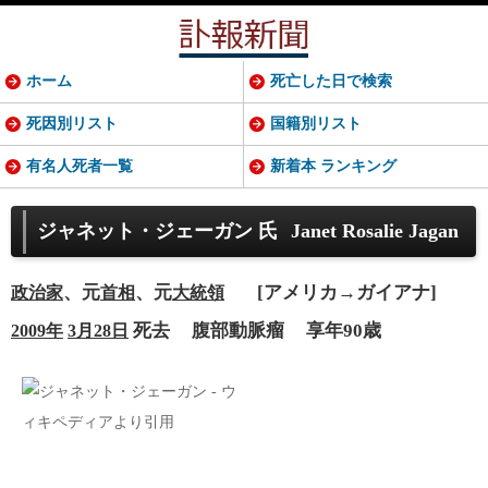
ホーム
死亡した日で検索
死因別リスト
国籍別リスト
有名人死者一覧
新着本 ランキング
ジャネット・ジェーガン 氏
Janet Rosalie Jagan
、元
、元
[アメリカ→ガイアナ]
政治家
首相
大統領
死去
腹部動脈瘤
享年90歳
2009年
3月28日