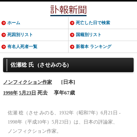
ホーム
死亡した日で検索
死因別リスト
国籍別リスト
有名人死者一覧
新着本 ランキング
佐瀬稔 氏
(させみのる)
[日本]
ノンフィクション
作家
死去
享年67歳
1998年
5月23日
佐瀬 稔（させ みのる、1932年（昭和7年）6月21日 -
1998年（平成10年）5月23日）は、日本の評論家、
ノンフィクション作家。