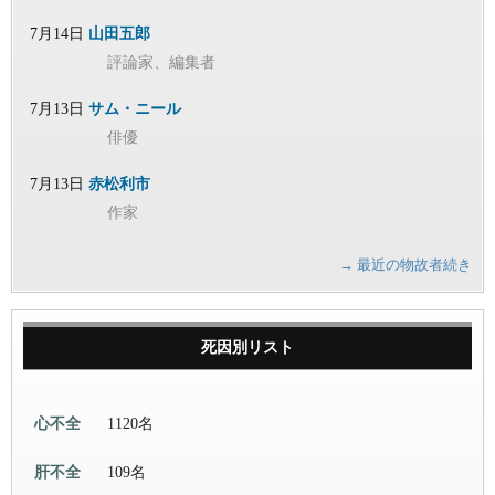
7月14日
山田五郎
評論家、編集者
7月13日
サム・ニール
俳優
7月13日
赤松利市
作家
→ 最近の物故者続き
死因別リスト
心不全
1120名
肝不全
109名