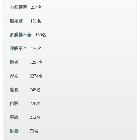
心筋梗塞
254名
脳梗塞
151名
多臓器不全
160名
呼吸不全
170名
肺炎
1297名
がん
2274名
老衰
745名
自殺
276名
事故
212名
射殺
73名