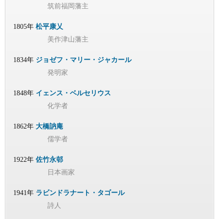
筑前福岡藩主
1805年
松平康乂
美作津山藩主
1834年
ジョゼフ・マリー・ジャカール
発明家
1848年
イェンス・ベルセリウス
化学者
1862年
大橋訥庵
儒学者
1922年
佐竹永邨
日本画家
1941年
ラビンドラナート・タゴール
詩人