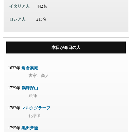
イタリア人
442名
ロシア人
213名
本日が命日の人
1632年
角倉素庵
書家、商人
1729年
鶴澤探山
絵師
1782年
マルクグラーフ
化学者
1795年
黒田斉隆