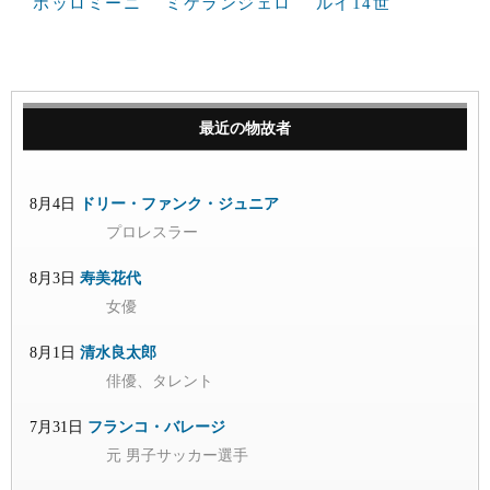
ボッロミーニ
ミケランジェロ
ルイ14世
最近の物故者
8月4日
ドリー・ファンク・ジュニア
プロレスラー
8月3日
寿美花代
女優
8月1日
清水良太郎
俳優、タレント
7月31日
フランコ・バレージ
元 男子サッカー選手