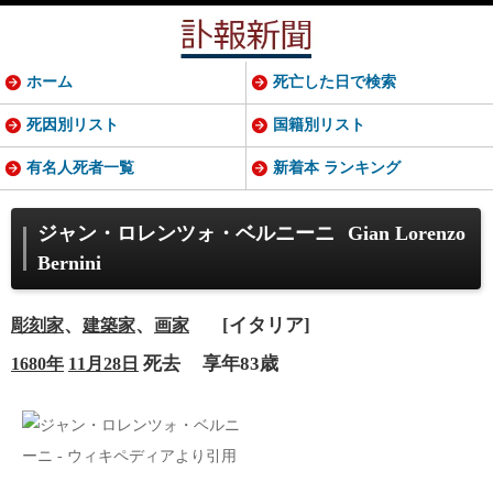
ホーム
死亡した日で検索
死因別リスト
国籍別リスト
有名人死者一覧
新着本 ランキング
ジャン・ロレンツォ・ベルニーニ
Gian Lorenzo
Bernini
、
、
[イタリア]
彫刻家
建築家
画家
死去
享年83歳
1680年
11月28日