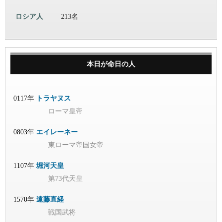
ロシア人
213名
本日が命日の人
0117年
トラヤヌス
ローマ皇帝
0803年
エイレーネー
東ローマ帝国女帝
1107年
堀河天皇
第73代天皇
1570年
遠藤直経
戦国武将