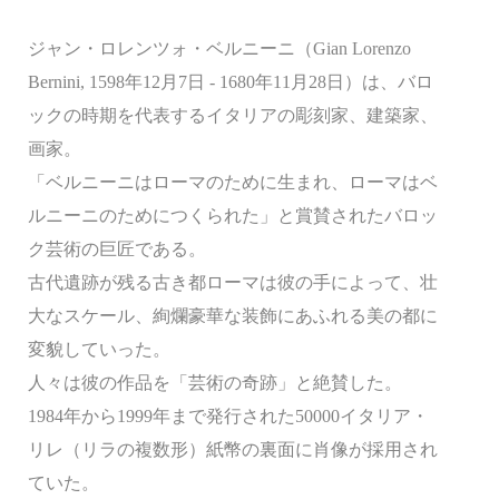
ジャン・ロレンツォ・ベルニーニ（Gian Lorenzo
Bernini, 1598年12月7日 - 1680年11月28日）は、バロ
ックの時期を代表するイタリアの彫刻家、建築家、
画家。
「ベルニーニはローマのために生まれ、ローマはベ
ルニーニのためにつくられた」と賞賛されたバロッ
ク芸術の巨匠である。
古代遺跡が残る古き都ローマは彼の手によって、壮
大なスケール、絢爛豪華な装飾にあふれる美の都に
変貌していった。
人々は彼の作品を「芸術の奇跡」と絶賛した。
1984年から1999年まで発行された50000イタリア・
リレ（リラの複数形）紙幣の裏面に肖像が採用され
ていた。