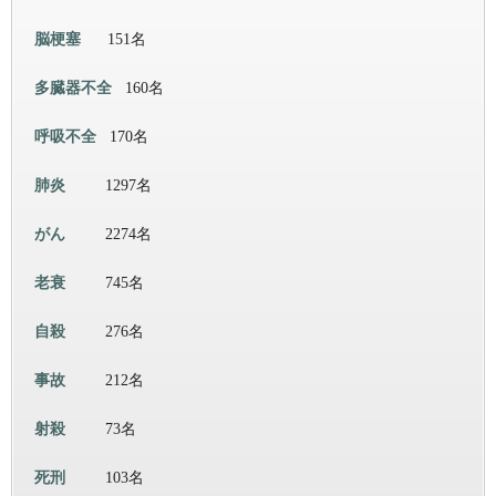
脳梗塞
151名
多臓器不全
160名
呼吸不全
170名
肺炎
1297名
がん
2274名
老衰
745名
自殺
276名
事故
212名
射殺
73名
死刑
103名