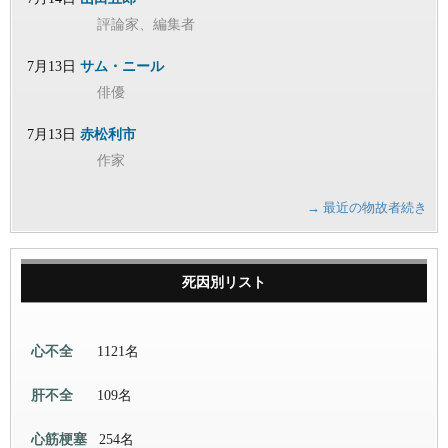
評論家、編集者
7月13日
サム・ニール
俳優
7月13日
赤松利市
作家
→ 最近の物故者続き
死因別リスト
心不全
1121名
肝不全
109名
心筋梗塞
254名