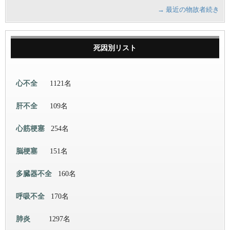
→ 最近の物故者続き
死因別リスト
心不全
1121名
肝不全
109名
心筋梗塞
254名
脳梗塞
151名
多臓器不全
160名
呼吸不全
170名
肺炎
1297名