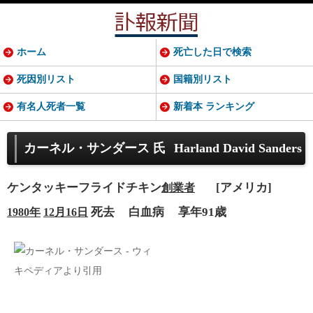
ホーム
死亡した日で検索
死因別リスト
国籍別リスト
有名人死者一覧
新着本 ランキング
カーネル・サンダース 氏
Harland David Sanders
ケンタッキーフライドチキン
[アメリカ]
創業者
死去
白血病
享年91歳
1980年
12月16日