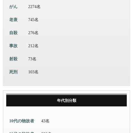
がん
2274名
老衰
745名
自殺
276名
事故
212名
射殺
73名
死刑
103名
年代別分類
10代の物故者
43名