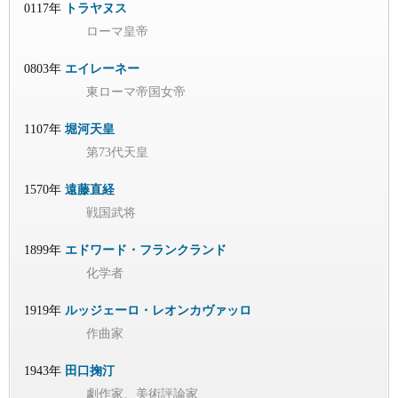
0117年
トラヤヌス
ローマ皇帝
0803年
エイレーネー
東ローマ帝国女帝
1107年
堀河天皇
第73代天皇
1570年
遠藤直経
戦国武将
1899年
エドワード・フランクランド
化学者
1919年
ルッジェーロ・レオンカヴァッロ
作曲家
1943年
田口掬汀
劇作家、美術評論家