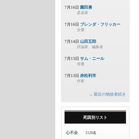
7月16日
園田勇
柔道家
7月16日
ブレンダ・フリッカー
女優
7月14日
山田五郎
評論家、編集者
7月13日
サム・ニール
俳優
7月13日
赤松利市
作家
→ 最近の物故者続き
死因別リスト
心不全
1120名