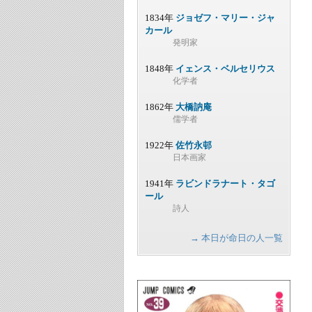
1834年
ジョゼフ・マリー・ジャ
カール
発明家
1848年
イェンス・ベルセリウス
化学者
1862年
大橋訥庵
儒学者
1922年
佐竹永邨
日本画家
1941年
ラビンドラナート・タゴ
ール
詩人
→ 本日が命日の人一覧