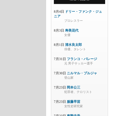
8月4日
ドリー・ファンク・ジュ
ニア
プロレスラー
8月3日
寿美花代
女優
8月1日
清水良太郎
俳優、タレント
7月31日
フランコ・バレージ
元 男子サッカー選手
7月30日
ニルマル・プルジャ
登山家
7月23日
岡本公三
犯罪者、テロリスト
7月23日
服藤早苗
女性史研究家
7月23日
東野圭吾