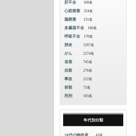
肝不全
109名
心筋梗塞
254名
脳梗塞
151名
多臓器不全
160名
呼吸不全
170名
肺炎
1297名
がん
2274名
老衰
745名
自殺
276名
事故
212名
射殺
73名
死刑
103名
年代別分類
10代の物故者
43名