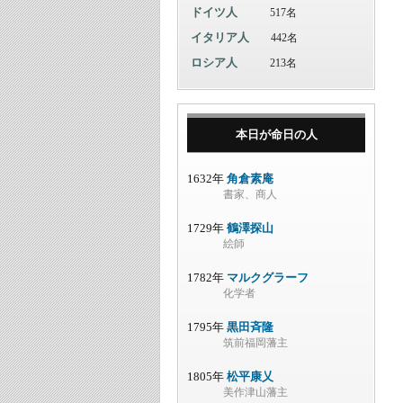
ドイツ人
517名
イタリア人
442名
ロシア人
213名
本日が命日の人
1632年
角倉素庵
書家、商人
1729年
鶴澤探山
絵師
1782年
マルクグラーフ
化学者
1795年
黒田斉隆
筑前福岡藩主
1805年
松平康乂
美作津山藩主