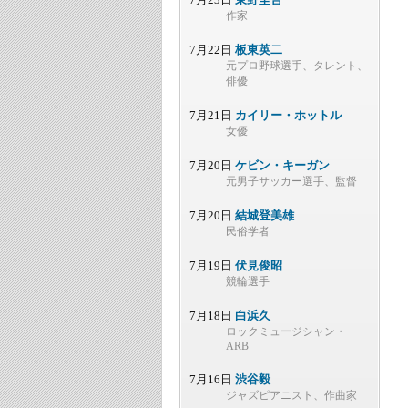
作家
7月22日
板東英二
元プロ野球選手、タレント、
俳優
7月21日
カイリー・ホットル
女優
7月20日
ケビン・キーガン
元男子サッカー選手、監督
7月20日
結城登美雄
民俗学者
7月19日
伏見俊昭
競輪選手
7月18日
白浜久
ロックミュージシャン・
ARB
7月16日
渋谷毅
ジャズピアニスト、作曲家