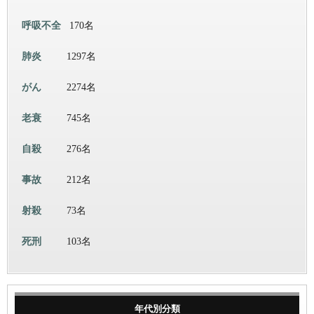
呼吸不全
170名
肺炎
1297名
がん
2274名
老衰
745名
自殺
276名
事故
212名
射殺
73名
死刑
103名
年代別分類