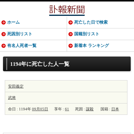
ホーム
死亡した日で検索
死因別リスト
国籍別リスト
有名人死者一覧
新着本 ランキング
1194年に死亡した人一覧
安田義定
武将
命日 : 1194年
09月05日
享年 :
61
死因 :
謀殺
国籍 :
日本