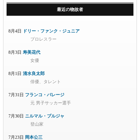
最近の物故者
8月4日
ドリー・ファンク・ジュニア
プロレスラー
8月3日
寿美花代
女優
8月1日
清水良太郎
俳優、タレント
7月31日
フランコ・バレージ
元 男子サッカー選手
7月30日
ニルマル・プルジャ
登山家
7月23日
岡本公三