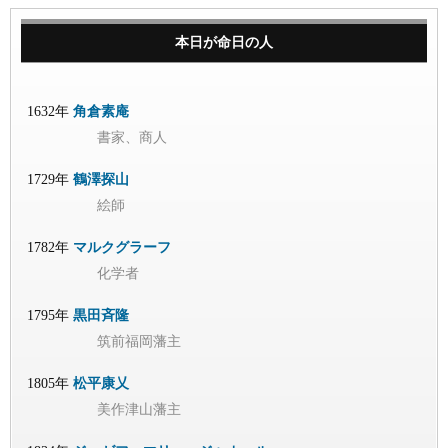
本日が命日の人
1632年
角倉素庵
書家、商人
1729年
鶴澤探山
絵師
1782年
マルクグラーフ
化学者
1795年
黒田斉隆
筑前福岡藩主
1805年
松平康乂
美作津山藩主