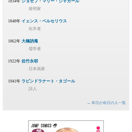
1834年
ジョゼフ・マリー・ジャカール
発明家
1848年
イェンス・ベルセリウス
化学者
1862年
大橋訥庵
儒学者
1922年
佐竹永邨
日本画家
1941年
ラビンドラナート・タゴール
詩人
→ 本日が命日の人一覧