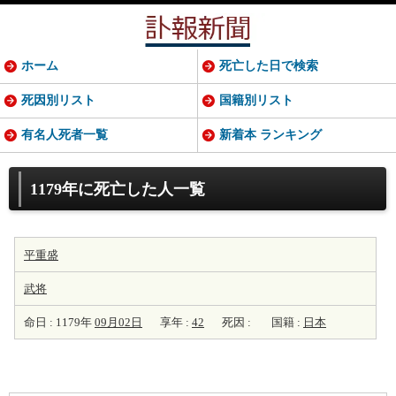
ホーム
死亡した日で検索
死因別リスト
国籍別リスト
有名人死者一覧
新着本 ランキング
1179年に死亡した人一覧
平重盛
武将
命日 : 1179年
09月02日
享年 :
42
死因 :
国籍 :
日本