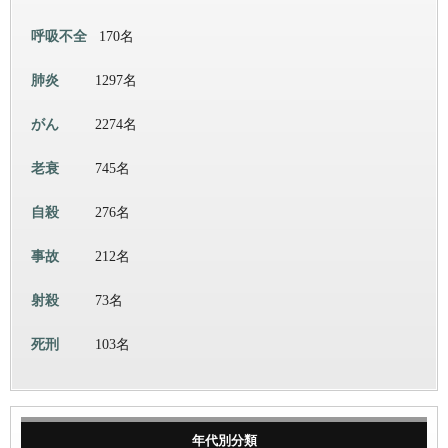
呼吸不全
170名
肺炎
1297名
がん
2274名
老衰
745名
自殺
276名
事故
212名
射殺
73名
死刑
103名
年代別分類