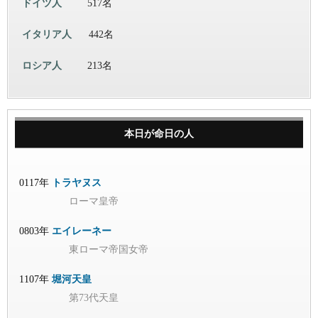
ドイツ人
517名
イタリア人
442名
ロシア人
213名
本日が命日の人
0117年
トラヤヌス
ローマ皇帝
0803年
エイレーネー
東ローマ帝国女帝
1107年
堀河天皇
第73代天皇