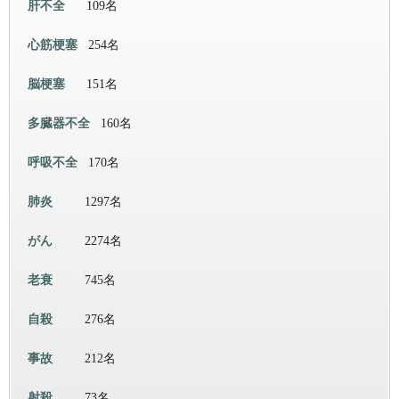
肝不全
109名
心筋梗塞
254名
脳梗塞
151名
多臓器不全
160名
呼吸不全
170名
肺炎
1297名
がん
2274名
老衰
745名
自殺
276名
事故
212名
射殺
73名