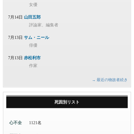
女優
7月14日
山田五郎
評論家、編集者
7月13日
サム・ニール
俳優
7月13日
赤松利市
作家
→ 最近の物故者続き
死因別リスト
心不全
1121名