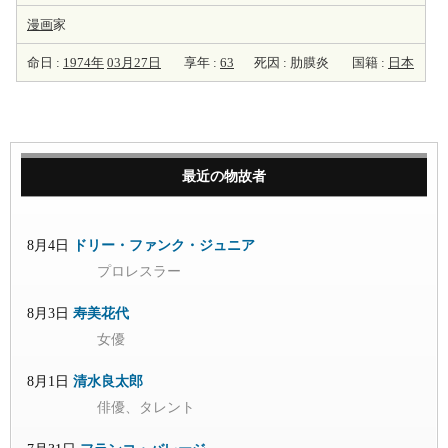
漫画
家
命日 :
1974年
03月27日
享年 :
63
死因 : 肋膜炎
国籍 :
日本
最近の物故者
8月4日
ドリー・ファンク・ジュニア
プロレスラー
8月3日
寿美花代
女優
8月1日
清水良太郎
俳優、タレント