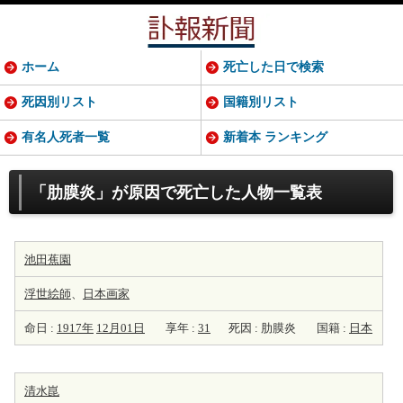
ホーム
死亡した日で検索
死因別リスト
国籍別リスト
有名人死者一覧
新着本 ランキング
「肋膜炎」が原因で死亡した人物一覧表
池田蕉園
浮世
絵師
、
日本
画家
命日 :
1917年
12月01日
享年 :
31
死因 : 肋膜炎
国籍 :
日本
清水崑