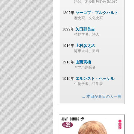
絵師、木挽町狩野家第10代
1897年
ヤーコプ・ブルクハルト
歴史家、文化史家
1899年
矢田部良吉
植物学者、詩人
1916年
上村彦之丞
海軍大将、男爵
1916年
山葉寅楠
ヤマハ創業者
1919年
エルンスト・ヘッケル
生物学者、哲学者
→ 本日が命日の人一覧