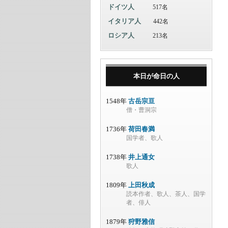
ドイツ人
517名
イタリア人
442名
ロシア人
213名
本日が命日の人
1548年
古岳宗亘
僧・曹洞宗
1736年
荷田春満
国学者、歌人
1738年
井上通女
歌人
1809年
上田秋成
読本作者、歌人、茶人、国学
者、俳人
1879年
狩野雅信