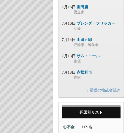
7月16日
園田勇
柔道家
7月16日
ブレンダ・フリッカー
女優
7月14日
山田五郎
評論家、編集者
7月13日
サム・ニール
俳優
7月13日
赤松利市
作家
→ 最近の物故者続き
死因別リスト
心不全
1121名