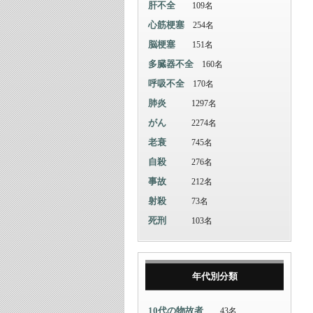
肝不全
109名
心筋梗塞
254名
脳梗塞
151名
多臓器不全
160名
呼吸不全
170名
肺炎
1297名
がん
2274名
老衰
745名
自殺
276名
事故
212名
射殺
73名
死刑
103名
年代別分類
10代の物故者
43名