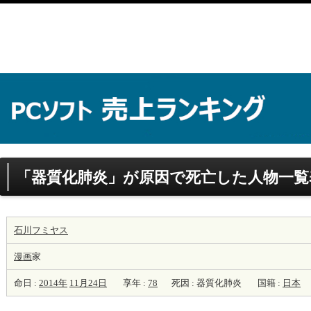
「器質化肺炎」が原因で死亡した人物一覧
石川フミヤス
漫画
家
命日 :
2014年
11月24日
享年 :
78
死因 : 器質化肺炎
国籍 :
日本