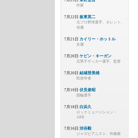
作家
7月22日
板東英二
元プロ野球選手、タレント、
俳優
7月21日
カイリー・ホットル
女優
7月20日
ケビン・キーガン
元男子サッカー選手、監督
7月20日
結城登美雄
民俗学者
7月19日
伏見俊昭
競輪選手
7月18日
白浜久
ロックミュージシャン・
ARB
7月16日
渋谷毅
ジャズピアニスト、作曲家