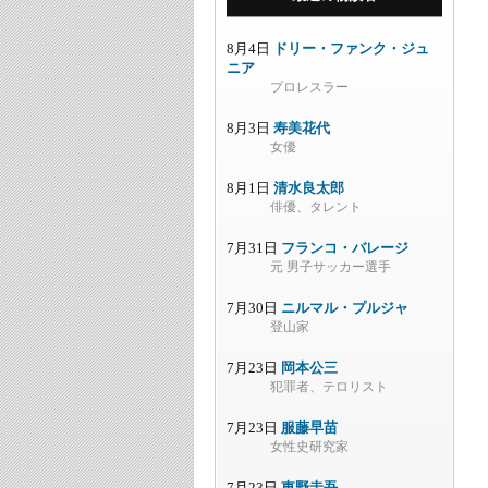
8月4日
ドリー・ファンク・ジュ
ニア
プロレスラー
8月3日
寿美花代
女優
8月1日
清水良太郎
俳優、タレント
7月31日
フランコ・バレージ
元 男子サッカー選手
7月30日
ニルマル・プルジャ
登山家
7月23日
岡本公三
犯罪者、テロリスト
7月23日
服藤早苗
女性史研究家
7月23日
東野圭吾