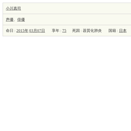
小川真司
声優
、
俳優
命日 :
2015年
03月07日
享年 :
75
死因 : 器質化肺炎
国籍 :
日本