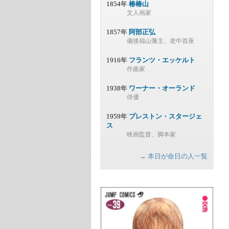
1854年
椿椿山
文人画家
1857年
阿部正弘
備後福山藩主、老中首座
1916年
フランツ・エッケルト
作曲家
1938年
ワーナー・オーランド
俳優
1959年
プレストン・スタージェ
ス
映画監督、脚本家
→ 本日が命日の人一覧