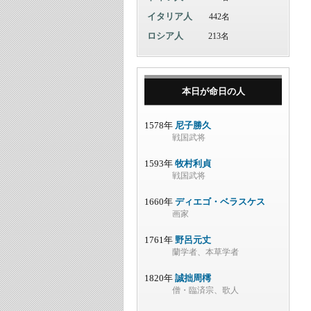
イタリア人
442名
ロシア人
213名
本日が命日の人
1578年
尼子勝久
戦国武将
1593年
牧村利貞
戦国武将
1660年
ディエゴ・ベラスケス
画家
1761年
野呂元丈
蘭学者、本草学者
1820年
誠拙周樗
僧・臨済宗、歌人