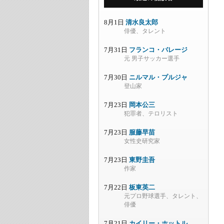
8月1日
清水良太郎
俳優、タレント
7月31日
フランコ・バレージ
元 男子サッカー選手
7月30日
ニルマル・プルジャ
登山家
7月23日
岡本公三
犯罪者、テロリスト
7月23日
服藤早苗
女性史研究家
7月23日
東野圭吾
作家
7月22日
板東英二
元プロ野球選手、タレント、
俳優
7月21日
カイリー・ホットル