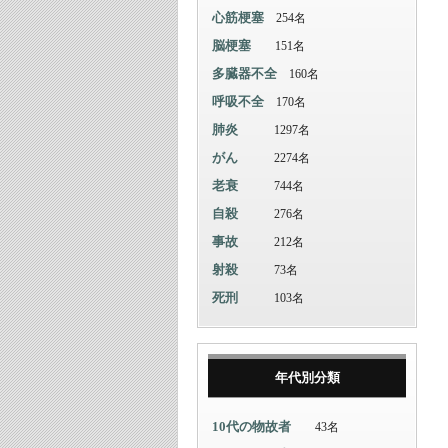
心筋梗塞
254名
脳梗塞
151名
多臓器不全
160名
呼吸不全
170名
肺炎
1297名
がん
2274名
老衰
744名
自殺
276名
事故
212名
射殺
73名
死刑
103名
年代別分類
10代の物故者
43名