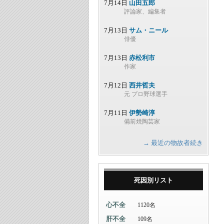
7月14日
山田五郎
評論家、編集者
7月13日
サム・ニール
俳優
7月13日
赤松利市
作家
7月12日
西井哲夫
元 プロ野球選手
7月11日
伊勢崎淳
備前焼陶芸家
→ 最近の物故者続き
死因別リスト
心不全
1120名
肝不全
109名