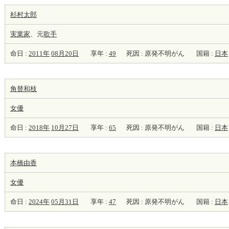
杉村太郎
実業家
、元
歌手
命日 :
2011年
08月20日
享年 :
49
死因 : 原発不明がん
国籍 :
日本
角替和枝
女優
命日 :
2018年
10月27日
享年 :
65
死因 : 原発不明がん
国籍 :
日本
本橋由香
女優
命日 :
2024年
05月31日
享年 :
47
死因 : 原発不明がん
国籍 :
日本