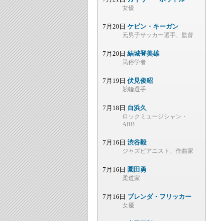
女優
7月20日
ケビン・キーガン
元男子サッカー選手、監督
7月20日
結城登美雄
民俗学者
7月19日
伏見俊昭
競輪選手
7月18日
白浜久
ロックミュージシャン・
ARB
7月16日
渋谷毅
ジャズピアニスト、作曲家
7月16日
園田勇
柔道家
7月16日
ブレンダ・フリッカー
女優