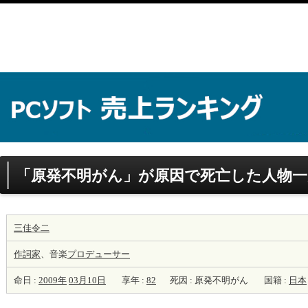
「原発不明がん」が原因で死亡した人物一
三佳令二
作詞家
、音楽
プロデューサー
命日 :
2009年
03月10日
享年 :
82
死因 : 原発不明がん
国籍 :
日本