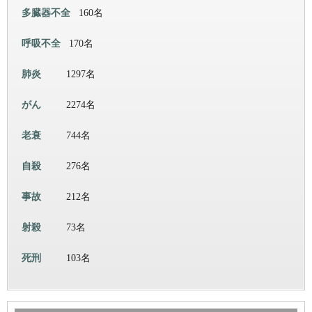
多臓器不全
160名
呼吸不全
170名
肺炎
1297名
がん
2274名
老衰
744名
自殺
276名
事故
212名
射殺
73名
死刑
103名