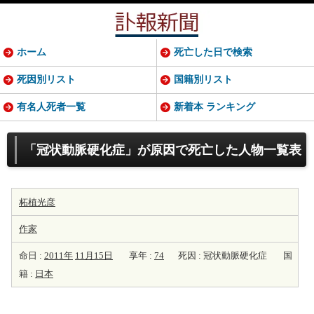
ホーム
死亡した日で検索
死因別リスト
国籍別リスト
有名人死者一覧
新着本 ランキング
「冠状動脈硬化症」が原因で死亡した人物一覧表
柘植光彦
作家
命日 :
2011年
11月15日
享年 :
74
死因 : 冠状動脈硬化症
国
籍 :
日本