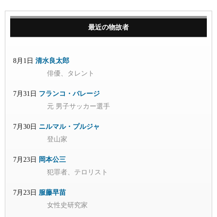
最近の物故者
8月1日
清水良太郎
俳優、タレント
7月31日
フランコ・バレージ
元 男子サッカー選手
7月30日
ニルマル・プルジャ
登山家
7月23日
岡本公三
犯罪者、テロリスト
7月23日
服藤早苗
女性史研究家