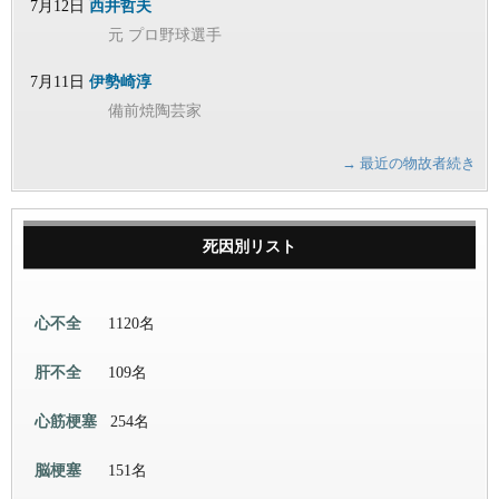
7月12日
西井哲夫
元 プロ野球選手
7月11日
伊勢崎淳
備前焼陶芸家
→ 最近の物故者続き
死因別リスト
心不全
1120名
肝不全
109名
心筋梗塞
254名
脳梗塞
151名