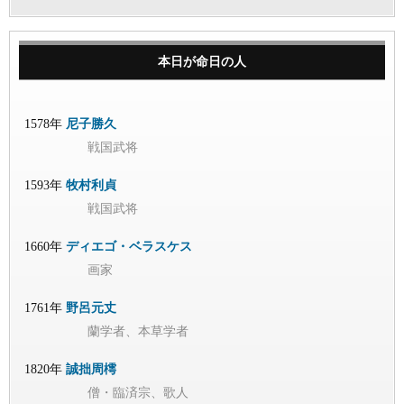
本日が命日の人
1578年
尼子勝久
戦国武将
1593年
牧村利貞
戦国武将
1660年
ディエゴ・ベラスケス
画家
1761年
野呂元丈
蘭学者、本草学者
1820年
誠拙周樗
僧・臨済宗、歌人