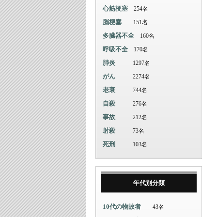
心筋梗塞
254名
脳梗塞
151名
多臓器不全
160名
呼吸不全
170名
肺炎
1297名
がん
2274名
老衰
744名
自殺
276名
事故
212名
射殺
73名
死刑
103名
年代別分類
10代の物故者
43名