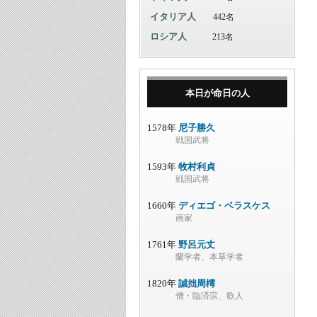
イタリア人
442名
ロシア人
213名
本日が命日の人
1578年
尼子勝久
戦国武将
1593年
牧村利貞
戦国武将
1660年
ディエゴ・ベラスケス
画家
1761年
野呂元丈
蘭学者、本草学者
1820年
誠拙周樗
僧・臨済宗、歌人