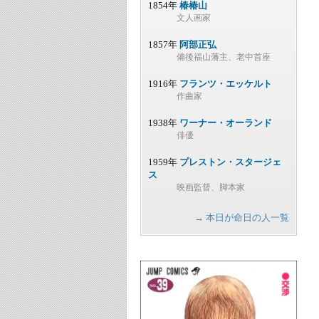
1854年
椿椿山
文人画家
1857年
阿部正弘
備後福山藩主、老中首座
1916年
フランツ・エッケルト
作曲家
1938年
ワーナー・オーランド
俳優
1959年
プレストン・スタージェ
ス
映画監督、脚本家
→ 本日が命日の人一覧