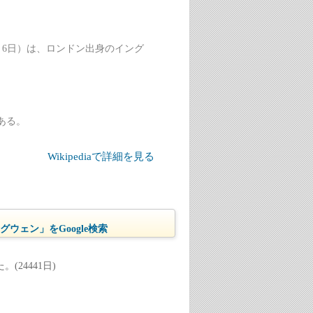
59年9月6日）は、ロンドン出身のイング
。
である。
Wikipediaで詳細を見る
ウェン」をGoogle検索
24441日)