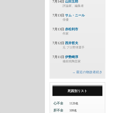
7月14日
山田五郎
評論家、編集者
7月13日
サム・ニール
俳優
7月13日
赤松利市
作家
7月12日
西井哲夫
元 プロ野球選手
7月11日
伊勢崎淳
備前焼陶芸家
→ 最近の物故者続き
死因別リスト
心不全
1120名
肝不全
109名