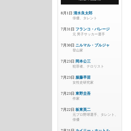
8月1日
清水良太郎
俳優、タレント
7月31日
フランコ・バレージ
元 男子サッカー選手
7月30日
ニルマル・プルジャ
登山家
7月23日
岡本公三
犯罪者、テロリスト
7月23日
服藤早苗
女性史研究家
7月23日
東野圭吾
作家
7月22日
板東英二
元プロ野球選手、タレント、
俳優
7月21日
カイリー・ホットル