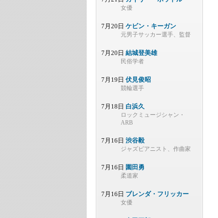
女優
7月20日
ケビン・キーガン
元男子サッカー選手、監督
7月20日
結城登美雄
民俗学者
7月19日
伏見俊昭
競輪選手
7月18日
白浜久
ロックミュージシャン・
ARB
7月16日
渋谷毅
ジャズピアニスト、作曲家
7月16日
園田勇
柔道家
7月16日
ブレンダ・フリッカー
女優